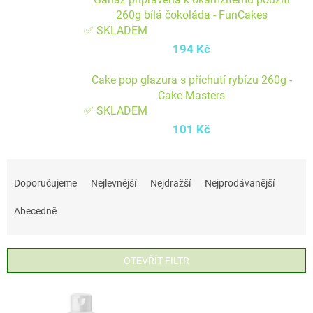
260g bílá čokoláda - FunCakes
✅ SKLADEM
194 Kč
Cake pop glazura s příchutí rybízu 260g -
Cake Masters
✅ SKLADEM
101 Kč
Ř
a
Doporučujeme
Nejlevnější
Nejdražší
Nejprodávanější
z
Abecedně
e
n
í
OTEVŘÍT FILTR
p
V
r