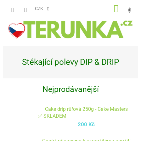
Přejít
NÁKUP
na
CZK
obsah
KOŠÍK
Stékající polevy DIP & DRIP
Nejprodávanější
Cake drip růřová 250g - Cake Masters
✅ SKLADEM
200 Kč
Ganáž připravena k okamžitému použití