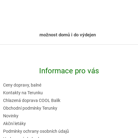
v
l
á
d
možnost domů i do výdejen
a
c
Z
í
á
p
p
r
Informace pro vás
a
v
t
k
Ceny dopravy, balné
í
y
Kontakty na Terunku
v
Chlazená doprava COOL Balík
Obchodní podmínky Terunky
ý
Novinky
p
Akční letáky
i
Podmínky ochrany osobních údajů
s