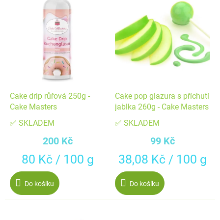
ý
o
p
d
i
u
s
k
p
t
r
ů
o
d
Cake drip růřová 250g -
Cake pop glazura s příchutí
u
Cake Masters
jablka 260g - Cake Masters
k
✅ SKLADEM
✅ SKLADEM
t
200 Kč
99 Kč
ů
Měrná
Měrná
80 Kč / 100 g
38,08 Kč / 100 g
cena:
cena:
Do košíku
Do košíku