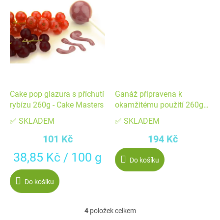
Cake pop glazura s příchutí
Ganáž připravena k
rybízu 260g - Cake Masters
okamžitému použití 260g
bílá čokoláda - FunCakes
✅ SKLADEM
✅ SKLADEM
101 Kč
194 Kč
Měrná
38,85 Kč / 100 g
Do košíku
cena:
Do košíku
4
položek celkem
O