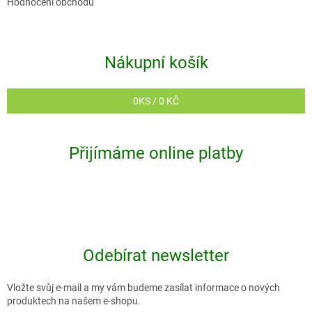
Hodnocení obchodu
u
Nákupní košík
0
KS /
0 KČ
Přijímáme online platby
Odebírat newsletter
Vložte svůj e-mail a my vám budeme zasílat informace o nových
produktech na našem e-shopu.