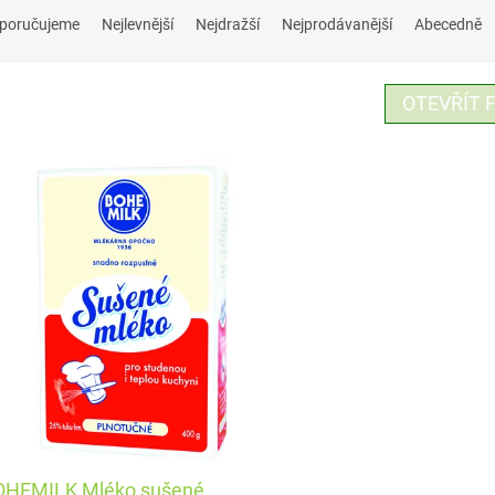
poručujeme
Nejlevnější
Nejdražší
Nejprodávanější
Abecedně
OTEVŘÍT F
OHEMILK Mléko sušené