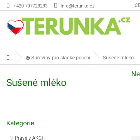
Přejít
C
+420 797728283
info@terunka.cz
na
obsah
🧁 Suroviny pro sladké pečení
Sušené mléko
Domů
Ne
Sušené mléko
P
o
Přeskočit
s
Kategorie
kategorie
t
r
✨ Právě v AKCI
Ř