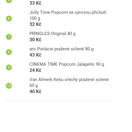
33 Kč
Jolly Time Popcorn se sýrovou příchutí
100 g
32 Kč
PRINGLES Original 40 g
30 Kč
aro Pistácie pražené solené 80 g
43 Kč
CINEMA TIME Popcorn Jalapeňo 90 g
24 Kč
Van Almerk Kešu ořechy pražené solené
60 g
40 Kč