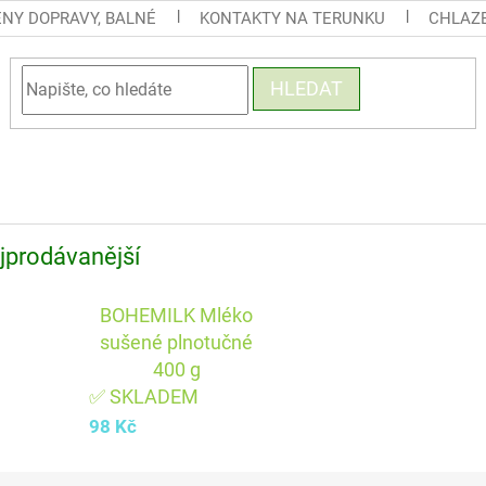
ENY DOPRAVY, BALNÉ
KONTAKTY NA TERUNKU
CHLAZE
HLEDAT
jprodávanější
BOHEMILK Mléko
sušené plnotučné
400 g
✅ SKLADEM
98 Kč