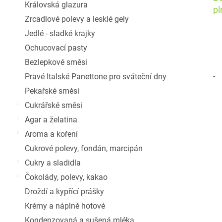
Královská glazura
pl
Zrcadlové polevy a lesklé gely
Jedlé - sladké krajky
Ochucovací pasty
Bezlepkové směsi
-
Pravé Italské Panettone pro sváteční dny
Pekařské směsi
Cukrářské směsi
Agar a želatina
Aroma a koření
Cukrové polevy, fondán, marcipán
Cukry a sladidla
Čokolády, polevy, kakao
Droždí a kypřící prášky
Krémy a náplně hotové
Kondenzovaná a sušená mléka