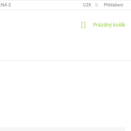
NÁ DOPRAVA COOL BALÍK
OBCHODNÍ PODMÍNKY TERUNKY
CZK
Přihlášení
NÁKUPNÍ
Prázdný košík
KOŠÍK