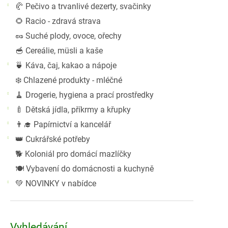
🥐 Pečivo a trvanlivé dezerty, svačinky
🌻 Racio - zdravá strava
🥜 Suché plody, ovoce, ořechy
🥣 Cereálie, müsli a kaše
🍵 Káva, čaj, kakao a nápoje
❄️ Chlazené produkty - mléčné
🧹 Drogerie, hygiena a prací prostředky
🍼 Dětská jídla, příkrmy a křupky
👨‍🎓 Papírnictví a kancelář
👑 Cukrářské potřeby
🐕 Koloniál pro domácí mazlíčky
🍽️ Vybavení do domácnosti a kuchyně
💚 NOVINKY v nabídce
Vyhledávání