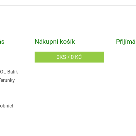
ás
Nákupní košík
Přijímá
0
KS /
0 KČ
OL Balík
Terunky
obních