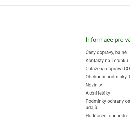
Z
á
p
a
t
Informace pro v
í
Ceny dopravy, balné
Kontakty na Terunku
Chlazená doprava CO
Obchodní podmínky 
Novinky
Akční letáky
Podmínky ochrany os
údajů
Hodnocení obchodu