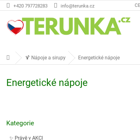
Přejít
C
+420 797728283
info@terunka.cz
na
obsah
🍹 Nápoje a sirupy
Energetické nápoje
Domů
Energetické nápoje
P
o
Přeskočit
s
Kategorie
kategorie
t
r
✨ Právě v AKCI