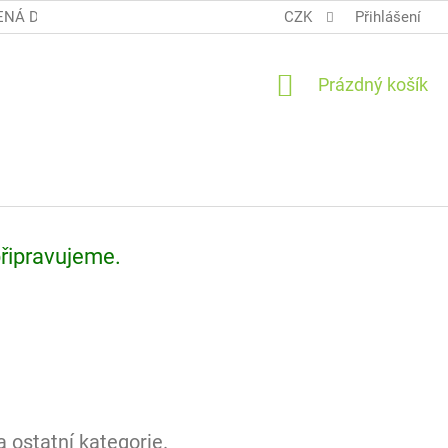
NÁ DOPRAVA COOL BALÍK
OBCHODNÍ PODMÍNKY TERUNKY
CZK
Přihlášení
NÁKUPNÍ
Prázdný košík
KOŠÍK
připravujeme.
 ostatní kategorie.