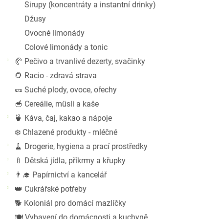
Sirupy (koncentráty a instantní drinky)
Džusy
Ovocné limonády
Colové limonády a tonic
🥐 Pečivo a trvanlivé dezerty, svačinky
🌻 Racio - zdravá strava
🥜 Suché plody, ovoce, ořechy
🥣 Cereálie, müsli a kaše
🍵 Káva, čaj, kakao a nápoje
❄️ Chlazené produkty - mléčné
🧹 Drogerie, hygiena a prací prostředky
🍼 Dětská jídla, příkrmy a křupky
👨‍🎓 Papírnictví a kancelář
👑 Cukrářské potřeby
🐕 Koloniál pro domácí mazlíčky
🍽️ Vybavení do domácnosti a kuchyně