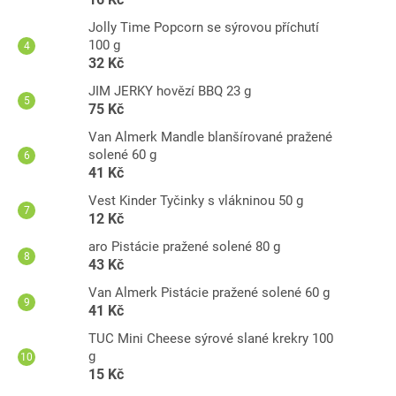
Jolly Time Popcorn se sýrovou příchutí
100 g
32 Kč
JIM JERKY hovězí BBQ 23 g
75 Kč
Van Almerk Mandle blanšírované pražené
solené 60 g
41 Kč
Vest Kinder Tyčinky s vlákninou 50 g
12 Kč
aro Pistácie pražené solené 80 g
43 Kč
Van Almerk Pistácie pražené solené 60 g
41 Kč
TUC Mini Cheese sýrové slané krekry 100
g
15 Kč