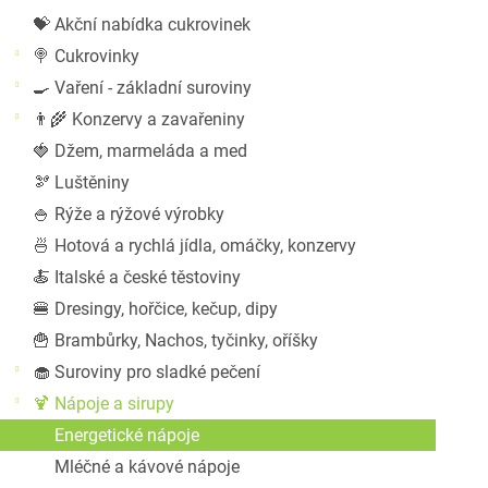
a
💝 Akční nabídka cukrovinek
n
n
🍭 Cukrovinky
í
🍳 Vaření - základní suroviny
p
👨‍🌾 Konzervy a zavařeniny
a
🍓 Džem, marmeláda a med
n
🫘 Luštěniny
e
l
🍚 Rýže a rýžové výrobky
🍜 Hotová a rychlá jídla, omáčky, konzervy
🍝 Italské a české těstoviny
🍔 Dresingy, hořčice, kečup, dipy
🍟 Brambůrky, Nachos, tyčinky, oříšky
🧁 Suroviny pro sladké pečení
🍹 Nápoje a sirupy
Energetické nápoje
Mléčné a kávové nápoje