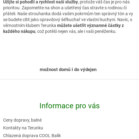
Užijte si pohodlí a rychlost naší služby
, protože váš čas je pro nás
l
prioritou. Zapomeňte na shon a ušetřený čas stravte s rodinou či
á
přáteli. Naše strouhanka dodá vašim pokrmům ten správný tón a vy
se budete cítit jako opravdový šéfkuchař ve vlastní kuchyni. Navíc, s
d
věrnostním klubem Terunka
můžete ušetřit významné částky z
a
každého nákupu
, což potěší nejen vás, ale i vaši peněženku.
c
í
p
r
možnost domů i do výdejen
v
k
Z
y
á
v
p
ý
Informace pro vás
a
p
t
i
Ceny dopravy, balné
í
s
Kontakty na Terunku
u
Chlazená doprava COOL Balík