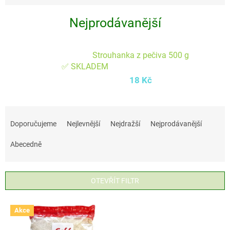
Nejprodávanější
Strouhanka z pečiva 500 g
✅ SKLADEM
18 Kč
Ř
a
Doporučujeme
Nejlevnější
Nejdražší
Nejprodávanější
z
Abecedně
e
n
í
OTEVŘÍT FILTR
p
V
r
Akce
ý
o