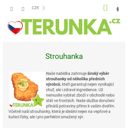
Přejít
NÁKUP
na
CZK
obsah
KOŠÍK
Strouhanka
Naše nabídka zahrnuje
široký výběr
strouhanky od několika předních
výrobců
, kteří garantují nejen vynikající
chuť, ale i zdravé ingredience. Už
nemusíte vybírat zboží v obchodě nebo
stát ve frontách. Naše služba doručení
přináší potraviny přímo k vašim dveřím.
Včetně naší strouhanky, která je ideální nejen na vepřové a
kuřecí řízky, ale i pro perfektní smažený sýr.