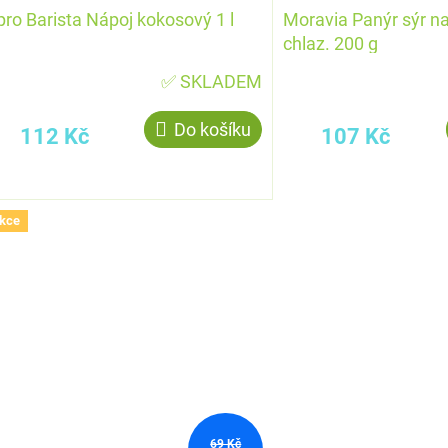
pro Barista Nápoj kokosový 1 l
Moravia Panýr sýr na
chlaz. 200 g
✅ SKLADEM
Do košíku
112 Kč
107 Kč
kce
69 Kč