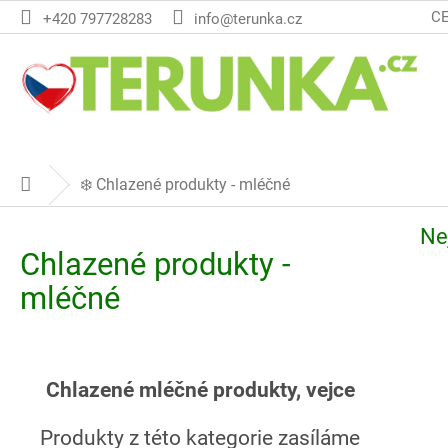
Přejít
C
+420 797728283
info@terunka.cz
na
obsah
❄️ Chlazené produkty - mléčné
Domů
Ne
Chlazené produkty -
mléčné
Chlazené mléčné produkty, vejce
Produkty z této kategorie zasíláme