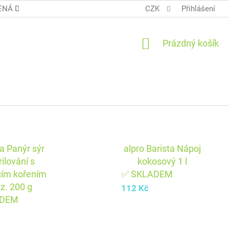
NÁ DOPRAVA COOL BALÍK
OBCHODNÍ PODMÍNKY TERUNKY
CZK
Přihlášení
NÁKUPNÍ
Prázdný košík
KOŠÍK
a Panýr sýr
alpro Barista Nápoj
rilování s
kokosový 1 l
cím kořením
✅ SKLADEM
az. 200 g
112 Kč
ADEM