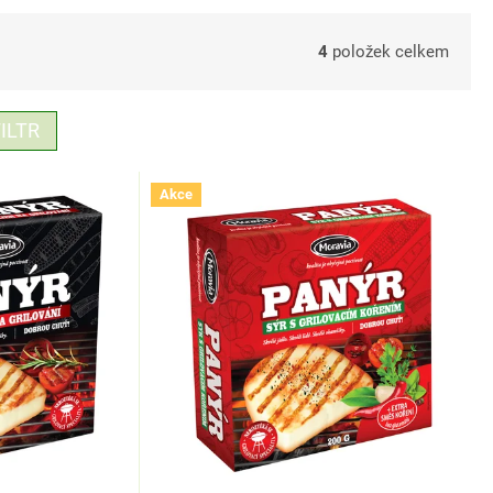
4
položek celkem
ILTR
Akce