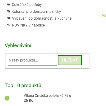
👑 Cukrářské potřeby
🐕 Koloniál pro domácí mazlíčky
Ná
🍽️ Vybavení do domácnosti a kuchyně
💚 NOVINKY v nabídce
Vyhledávání
-
HLEDAT
Top 10 produktů
Vitana Omáčka boloňská 75 g
26 Kč