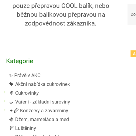
pouze přepravou COOL balík, nebo
Ř
a
běžnou balíkovou přepravou na
Do
z
zodpovědnost zákazníka.
e
n
P
í
o
p
V
A
Přeskočit
s
r
ý
Kategorie
kategorie
t
o
p
r
d
i
✨ Právě v AKCI
a
u
s
💝 Akční nabídka cukrovinek
n
k
p
n
🍭 Cukrovinky
t
r
í
ů
o
🍳 Vaření - základní suroviny
p
d
👨‍🌾 Konzervy a zavařeniny
a
u
🍓 Džem, marmeláda a med
n
k
🫘 Luštěniny
e
t