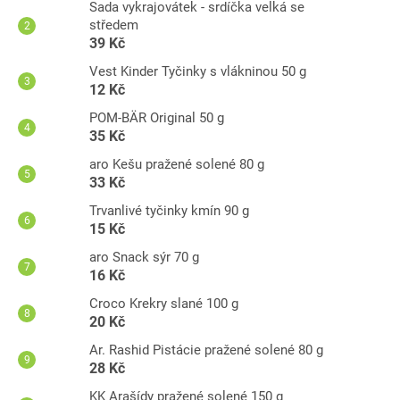
Sada vykrajovátek - srdíčka velká se
středem
39 Kč
Vest Kinder Tyčinky s vlákninou 50 g
12 Kč
POM-BÄR Original 50 g
35 Kč
aro Kešu pražené solené 80 g
33 Kč
Trvanlivé tyčinky kmín 90 g
15 Kč
aro Snack sýr 70 g
16 Kč
Croco Krekry slané 100 g
20 Kč
Ar. Rashid Pistácie pražené solené 80 g
28 Kč
KK Arašídy pražené solené 150 g