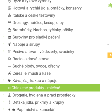
l
ů
🍚 Rýže a rýžové výrobky
al
🍜 Hotová a rychlá jídla, omáčky, konzervy
🍝 Italské a české těstoviny
🍔 Dresingy, hořčice, kečup, dipy
🍟 Brambůrky, Nachos, tyčinky, oříšky
🧁 Suroviny pro sladké pečení
🍹 Nápoje a sirupy
-
🥐 Pečivo a trvanlivé dezerty, svačinky
A
🌻 Racio - zdravá strava
🥜 Suché plody, ovoce, ořechy
🥣 Cereálie, müsli a kaše
🍵 Káva, čaj, kakao a nápoje
❄️ Chlazené produkty - mléčné
🧹 Drogerie, hygiena a prací prostředky
🍼 Dětská jídla, příkrmy a křupky
👨‍🎓 Papírnictví a kancelář