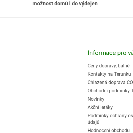
možnost domů i do výdejen
Z
á
p
a
t
Informace pro v
í
Ceny dopravy, balné
Kontakty na Terunku
Chlazená doprava CO
Obchodní podmínky 
Novinky
Akční letáky
Podmínky ochrany os
údajů
Hodnocení obchodu