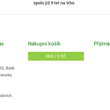
spolu již 9 let na trhu
ás
Nákupní košík
Přijímá
0
KS /
0 KČ
OL Balík
Terunky
obních