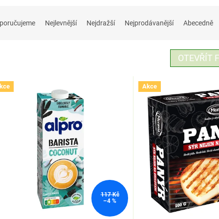
poručujeme
Nejlevnější
Nejdražší
Nejprodávanější
Abecedně
OTEVŘÍT F
kce
Akce
117 Kč
–4 %