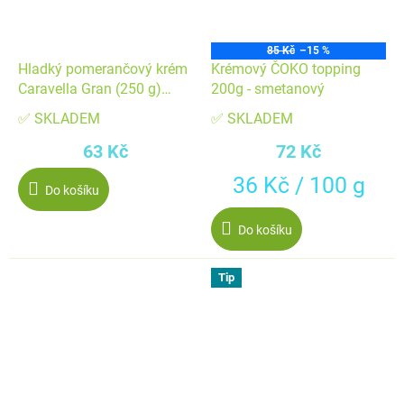
85 Kč
–15 %
Hladký pomerančový krém
Krémový ČOKO topping
Caravella Gran (250 g)
200g - smetanový
Cukrářská ▹
✅ SKLADEM
✅ SKLADEM
63 Kč
72 Kč
Měrná
36 Kč / 100 g
Do košíku
cena:
Do košíku
Tip