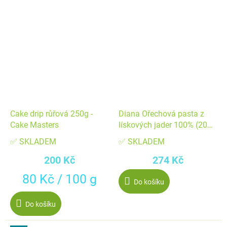
Cake drip růřová 250g -
Diana Ořechová pasta z
Cake Masters
lískových jader 100% (200
g) Cukrářská ▹
✅ SKLADEM
✅ SKLADEM
200 Kč
274 Kč
Měrná
80 Kč / 100 g
Do košíku
cena:
Do košíku