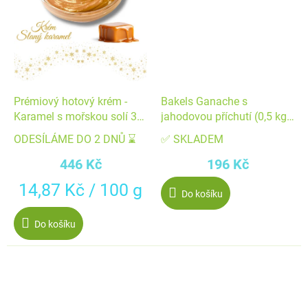
Prémiový hotový krém -
Bakels Ganache s
Karamel s mořskou solí 3
jahodovou příchutí (0,5 kg)
kg (kyblík)
▹
ODESÍLÁME DO 2 DNŮ ⌛
✅ SKLADEM
446 Kč
196 Kč
Měrná
14,87 Kč / 100 g
Do košíku
cena:
Do košíku