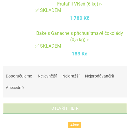
Frutafill Višeň (6 kg) ▹
✅ SKLADEM
1 780 Kč
Bakels Ganache s příchutí tmavé čokolády
(0,5 kg) ▹
✅ SKLADEM
183 Kč
Ř
a
Doporučujeme
Nejlevnější
Nejdražší
Nejprodávanější
z
Abecedně
e
n
í
OTEVŘÍT FILTR
p
V
r
Akce