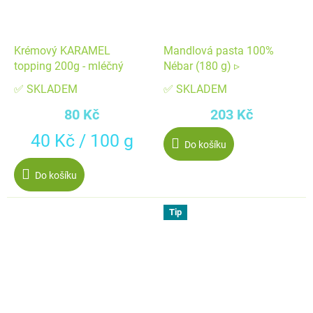
Krémový KARAMEL
Mandlová pasta 100%
topping 200g - mléčný
Nébar (180 g) ▹
✅ SKLADEM
✅ SKLADEM
80 Kč
203 Kč
Měrná
40 Kč / 100 g
Do košíku
cena:
Do košíku
Tip