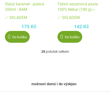
Slaný karamel - poleva
Tahini sezamová pasta
200ml - BAM
100% Nébar (180 g) ▹
✅ SKLADEM
✅ SKLADEM
175 Kč
142 Kč
Do košíku
Do košíku
28
položek celkem
O
v
l
á
d
možnost domů i do výdejen
a
c
Z
í
á
p
p