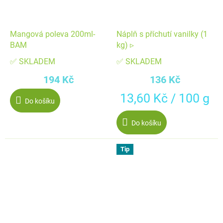
Mangová poleva 200ml-
Náplň s příchutí vanilky (1
BAM
kg) ▹
✅ SKLADEM
✅ SKLADEM
194 Kč
136 Kč
Měrná
13,60 Kč / 100 g
Do košíku
cena:
Do košíku
Tip