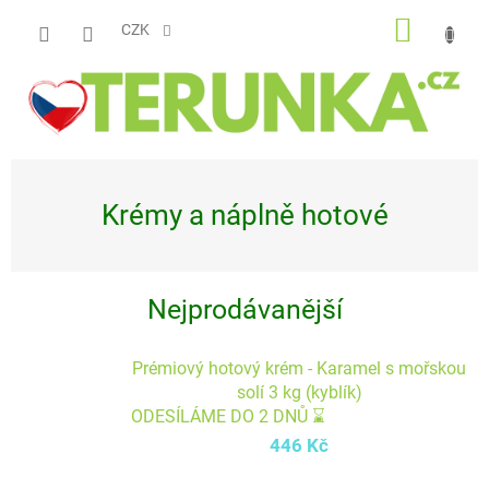
Přejít
NÁKUP
na
CZK
obsah
KOŠÍK
Krémy a náplně hotové
Nejprodávanější
Prémiový hotový krém - Karamel s mořskou
solí 3 kg (kyblík)
ODESÍLÁME DO 2 DNŮ ⌛
446 Kč