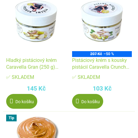
ý
o
p
d
i
u
s
k
p
t
r
ů
o
207 Kč
–50 %
d
Hladký pistáciový krém
Pistáciový krém s kousky
u
Caravella Gran (250 g)
pistácií Caravella Crunch
k
Cukrářská ▹
(250 g) Cukrářská ▹
✅ SKLADEM
✅ SKLADEM
t
145 Kč
103 Kč
ů
Do košíku
Do košíku
Tip