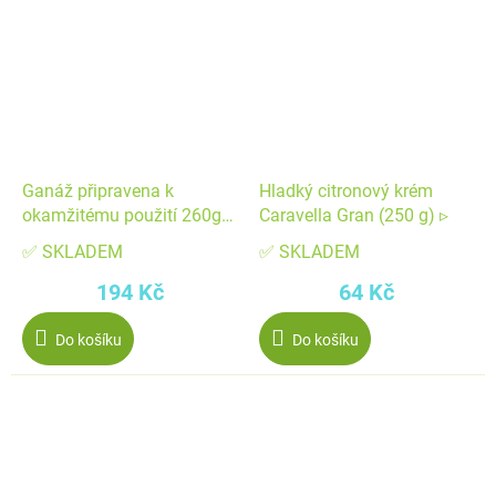
Ganáž připravena k
Hladký citronový krém
okamžitému použití 260g
Caravella Gran (250 g) ▹
bílá čokoláda - FunCakes
✅ SKLADEM
✅ SKLADEM
194 Kč
64 Kč
Do košíku
Do košíku