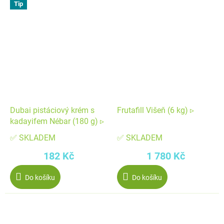
Tip
Dubai pistáciový krém s
Frutafill Višeň (6 kg) ▹
kadayifem Nébar (180 g) ▹
✅ SKLADEM
✅ SKLADEM
182 Kč
1 780 Kč
Do košíku
Do košíku