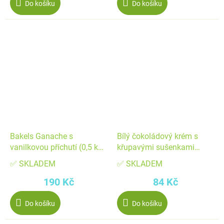
Do košíku
Do košíku
Bakels Ganache s
Bílý čokoládový krém s
vanilkovou příchutí (0,5 kg)
křupavými sušenkami
▹
Caravella Crunch (250 g)
✅ SKLADEM
✅ SKLADEM
Cukrářská ▹
190 Kč
84 Kč
Do košíku
Do košíku