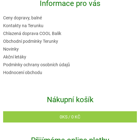
r
Informace pro vás
a
v
t
k
Ceny dopravy, balné
í
y
Kontakty na Terunku
v
Chlazená doprava COOL Balík
Obchodní podmínky Terunky
ý
Novinky
p
Akční letáky
i
Podmínky ochrany osobních údajů
s
Hodnocení obchodu
u
Nákupní košík
0
KS /
0 KČ