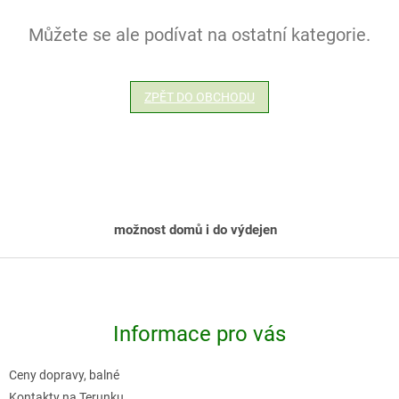
Můžete se ale podívat na ostatní kategorie.
ZPĚT DO OBCHODU
možnost domů i do výdejen
Z
á
p
Informace pro vás
a
t
Ceny dopravy, balné
í
Kontakty na Terunku