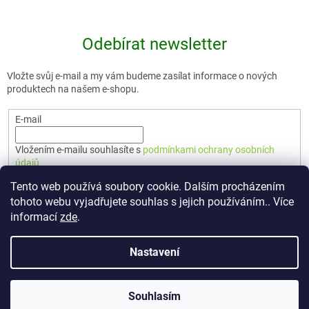
Odebírat newsletter
Vložte svůj e-mail a my vám budeme zasílat informace o nových
produktech na našem e-shopu.
E-mail
Vložením e-mailu souhlasíte s
podmínkami ochrany osobních
údajů
Tento web používá soubory cookie. Dalším procházením
PŘIHLÁSIT SE
tohoto webu vyjadřujete souhlas s jejich používáním.. Více
informací
zde
.
Nastavení
Vytvořil Shoptet Premium
Souhlasím
Copyright 2026
🇨🇿 TERUNKA
. Všechna práva vyhrazena.