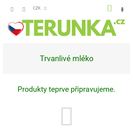
Přejít
NÁKUP
na
CZK
obsah
KOŠÍK
Trvanlivé mléko
Produkty teprve připravujeme.