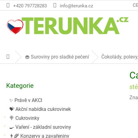
Přejít
C
+420 797728283
info@terunka.cz
na
obsah
🧁 Suroviny pro sladké pečení
Čokolády, polevy
Domů
P
C
o
Přeskočit
s
Kategorie
kategorie
sté
t
r
Zna
✨ Právě v AKCI
a
💝 Akční nabídka cukrovinek
n
n
🍭 Cukrovinky
í
🍳 Vaření - základní suroviny
p
👨‍🌾 Konzervy a zavařeniny