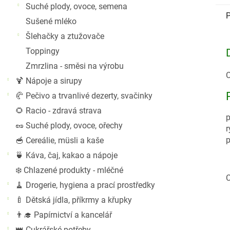
Suché plody, ovoce, semena
P
Sušené mléko
Šlehačky a ztužovače
Toppingy
Zmrzlina - směsi na výrobu
C
🍹 Nápoje a sirupy
🥐 Pečivo a trvanlivé dezerty, svačinky
🌻 Racio - zdravá strava
p
🥜 Suché plody, ovoce, ořechy
r
p
🥣 Cereálie, müsli a kaše
🍵 Káva, čaj, kakao a nápoje
❄️ Chlazené produkty - mléčné
C
🧹 Drogerie, hygiena a prací prostředky
🍼 Dětská jídla, příkrmy a křupky
👨‍🎓 Papírnictví a kancelář
👑 Cukrářské potřeby