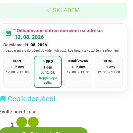
cena:
✅ SKLADEM
* Odhadované datum doručení na adresu:
12. 08. 2026
Odešleme:
11. 08. 2026
* bez garance u doručení do výdejních boxů, kde hrozí riziko zdržení a přeplnění
PPL
Balíkovna
ONE
⚡ DPD
1–2 dny
1–2 dny
1–2 dny
1 den
12. 08. – 13. 08.
12. 08. – 13. 08.
12. 08. – 13. 08.
do 12. 08.
Nejrychlejší
volba
🚚 Ceník doručení