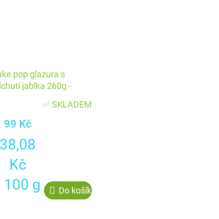
ke pop glazura s
íchutí jablka 260g -
ake Masters
✅ SKLADEM
99 Kč
Měrná
38,08
cena:
Kč
/ 100 g
Do košíku