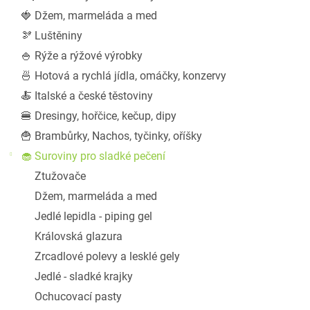
a
🍓 Džem, marmeláda a med
n
🫘 Luštěniny
e
l
🍚 Rýže a rýžové výrobky
🍜 Hotová a rychlá jídla, omáčky, konzervy
🍝 Italské a české těstoviny
🍔 Dresingy, hořčice, kečup, dipy
🍟 Brambůrky, Nachos, tyčinky, oříšky
🧁 Suroviny pro sladké pečení
Ztužovače
Džem, marmeláda a med
Jedlé lepidla - piping gel
Královská glazura
Zrcadlové polevy a lesklé gely
Jedlé - sladké krajky
Ochucovací pasty