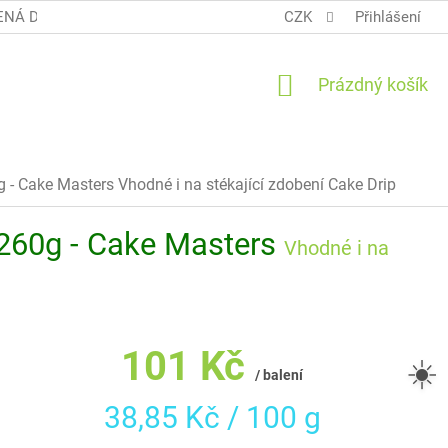
NÁ DOPRAVA COOL BALÍK
OBCHODNÍ PODMÍNKY TERUNKY
CZK
Přihlášení
NÁKUPNÍ
Prázdný košík
KOŠÍK
0g - Cake Masters
Vhodné i na stékající zdobení Cake Drip
u 260g - Cake Masters
Vhodné i na
101 Kč
☀️
/ balení
Měrná
38,85 Kč / 100 g