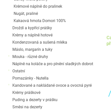
Krémové náplně do pralinek
Nugát, praliné
Kakaová hmota Domori 100%
Droždí a kypřící prášky
Krémy a náplně hotové
Ca
Kondenzovaná a sušená mléka
př
C
Máslo, margarín a tuky
Mouka - různé druhy
Náplně na koláče a pro plnění sladkých dobrot
Ostatní
Pomazánky - Nutella
Kandované a nakládané ovoce a ovocná pyré
Krémy práškové
Puding a dezerty v prášku
Směsi na dezerty