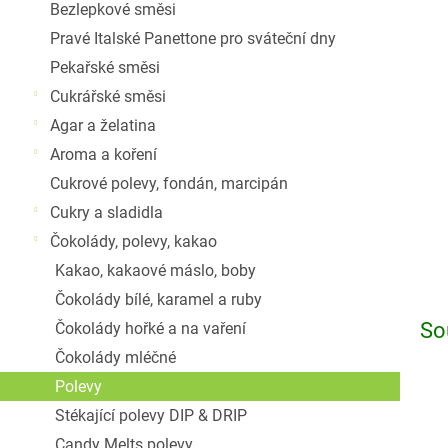
Bezlepkové směsi
Pravé Italské Panettone pro sváteční dny
Pekařské směsi
Cukrářské směsi
Agar a želatina
Aroma a koření
Cukrové polevy, fondán, marcipán
Cukry a sladidla
Čokolády, polevy, kakao
Kakao, kakaové máslo, boby
Čokolády bílé, karamel a ruby
So
Čokolády hořké a na vaření
Čokolády mléčné
Polevy
Stékající polevy DIP & DRIP
Candy Melts polevy