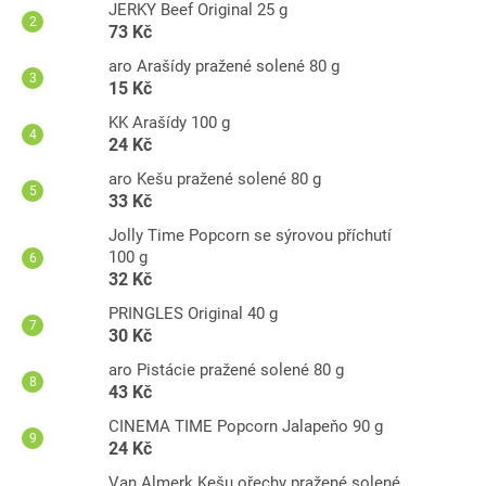
JERKY Beef Original 25 g
73 Kč
aro Arašídy pražené solené 80 g
15 Kč
KK Arašídy 100 g
24 Kč
aro Kešu pražené solené 80 g
33 Kč
Jolly Time Popcorn se sýrovou příchutí
100 g
32 Kč
PRINGLES Original 40 g
30 Kč
aro Pistácie pražené solené 80 g
43 Kč
CINEMA TIME Popcorn Jalapeňo 90 g
24 Kč
Van Almerk Kešu ořechy pražené solené