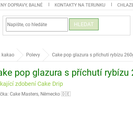
ENY DOPRAVY, BALNÉ
KONTAKTY NA TERUNKU
CHLAZE
HLEDAT
, kakao
Polevy
Cake pop glazura s příchutí rybízu 26
ake pop glazura s příchutí rybíz
kající zdobení Cake Drip
čka:
Cake Masters, Německo 🇩🇪