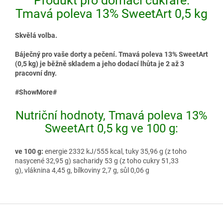
Produkt pro domácí cukráře:
Tmavá poleva 13% SweetArt 0,5 kg
Skvělá volba.
Báječný pro vaše dorty a pečení. Tmavá poleva 13% SweetArt
(0,5 kg) je běžně skladem a jeho dodací lhůta je 2 až 3
pracovní dny.
#ShowMore#
Nutriční hodnoty, Tmavá poleva 13%
SweetArt 0,5 kg ve 100 g:
ve 100 g:
energie 2332 kJ/555 kcal, tuky 35,96 g (z toho
nasycené 32,95 g) sacharidy 53 g (z toho cukry 51,33
g), vláknina 4,45 g, bílkoviny 2,7 g, sůl 0,06 g
Z