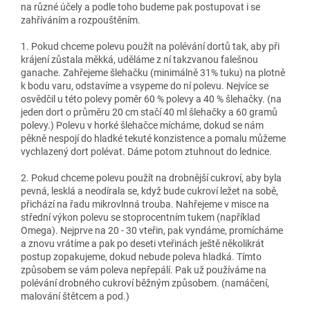
na různé účely a podle toho budeme pak postupovat i se
zahříváním a rozpouštěním.
1. Pokud chceme polevu použít na polévání dortů tak, aby při
krájení zůstala měkká, uděláme z ní takzvanou falešnou
ganache. Zahřejeme šlehačku (minimálně 31% tuku) na plotně
k bodu varu, odstavíme a vsypeme do ní polevu. Nejvíce se
osvědčil u této polevy poměr 60 % polevy a 40 % šlehačky. (na
jeden dort o průměru 20 cm stačí 40 ml šlehačky a 60 gramů
polevy.) Polevu v horké šlehačce mícháme, dokud se nám
pěkně nespojí do hladké tekuté konzistence a pomalu můžeme
vychlazený dort polévat. Dáme potom ztuhnout do lednice.
2. Pokud chceme polevu použít na drobnější cukroví, aby byla
pevná, lesklá a neodírala se, když bude cukroví ležet na sobě,
přichází na řadu mikrovlnná trouba. Nahřejeme v misce na
střední výkon polevu se stoprocentním tukem (například
Omega). Nejprve na 20 - 30 vteřin, pak vyndáme, promícháme
a znovu vrátíme a pak po deseti vteřinách ještě několikrát
postup zopakujeme, dokud nebude poleva hladká. Tímto
způsobem se vám poleva nepřepálí. Pak už používáme na
polévání drobného cukroví běžným způsobem. (namáčení,
malování štětcem a pod.)