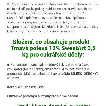
3. Polevu můžeme využít i na takzvané filigrány. Tam se poleva
ničím neředí, pecky polevy nahřejeme v mikrovlnce opět po
deseti až dvaceti vteřinách a mezitím promícháme. Po
rozpuštění naplníme polevou sáček s tenkou špičkou a
stříkáme filigrány na pečicí papír nebo folii, po ztuhnutí
sloupneme a použijeme k ozdobení různých zákusků a dortů. V
krabičce vydrží takové ozdoby i několik měsíců.
Složení, co obsahuje produkt -
Tmavá poleva 13% SweetArt 0,5
kg pro cukrářské účely:
c
ukr, hydrogenovaný palmojádrový tuk, kakaový prášek,
emulgátor (
lecitin E322
), emulgátor E476, potravinářské
aroma, sůl. Může obsahovat stopy
arašídů
,
MLÉKO
,
OŘECHYů
a
lupiny
.
Kakaová sušina min.
13%
Cukrářské potřeby a suroviny pro sladké pečení.