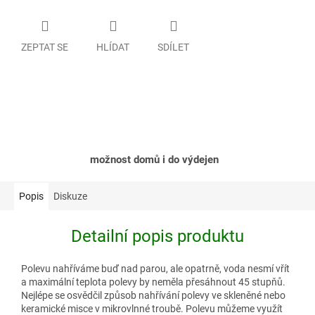
ZEPTAT SE
HLÍDAT
SDÍLET
možnost domů i do výdejen
Popis
Diskuze
Detailní popis produktu
Polevu nahříváme buď nad parou, ale opatrně, voda nesmí vřít
a maximální teplota polevy by neměla přesáhnout 45 stupňů.
Nejlépe se osvědčil způsob nahřívání polevy ve skleněné nebo
keramické misce v mikrovlnné troubě. Polevu můžeme využít