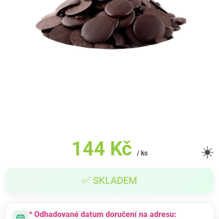
144 Kč
☀️
/ ks
Měrná
✅ SKLADEM
cena:
* Odhadované datum doručení na adresu: