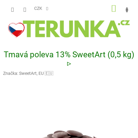
Přejít
NÁKUP
na
CZK
obsah
KOŠÍK
Tmavá poleva 13% SweetArt (0,5 kg)
▹
Značka:
SweetArt, EU 🇪🇺