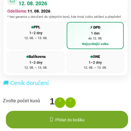
12. 08. 2026
Odešleme:
11. 08. 2026
* bez garance u doručení do výdejních boxů, kde hrozí riziko zdržení a přeplnění
PPL
⚡ DPD
1–2 dny
1 den
12. 08. – 13. 08.
do 12. 08.
Nejrychlejší volba
Balíkovna
ONE
1–2 dny
1–2 dny
12. 08. – 13. 08.
12. 08. – 13. 08.
🚚 Ceník doručení
Přidat do košíku