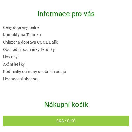
á
p
Informace pro vás
a
t
Ceny dopravy, balné
í
Kontakty na Terunku
Chlazená doprava COOL Balík
Obchodní podmínky Terunky
Novinky
Akční letáky
Podmínky ochrany osobních údajů
Hodnocení obchodu
Nákupní košík
0
KS /
0 KČ