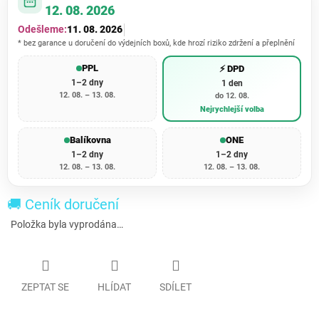
12. 08. 2026
Odešleme:
11. 08. 2026
* bez garance u doručení do výdejních boxů, kde hrozí riziko zdržení a přeplnění
PPL
⚡ DPD
1–2 dny
1 den
12. 08. – 13. 08.
do 12. 08.
Nejrychlejší volba
Balíkovna
ONE
1–2 dny
1–2 dny
12. 08. – 13. 08.
12. 08. – 13. 08.
🚚 Ceník doručení
Položka byla vyprodána…
ZEPTAT SE
HLÍDAT
SDÍLET