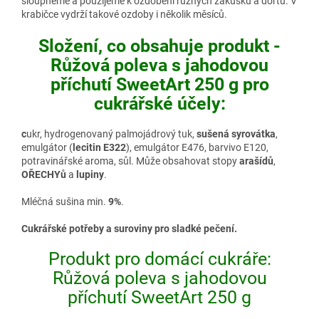
sloupneme a použijeme k ozdobení různých zákusků a dortů. V
krabičce vydrží takové ozdoby i několik měsíců.
Složení, co obsahuje produkt -
Růžová poleva s jahodovou
příchutí SweetArt 250 g pro
cukrářské účely:
c
ukr, hydrogenovaný palmojádrový tuk,
sušená syrovátka
,
emulgátor (
lecitin E322
), emulgátor E476, barvivo E120,
potravinářské aroma, sůl. Může obsahovat stopy
arašídů
,
OŘECHYů
a
lupiny
.
Mléčná sušina min.
9%
.
Cukrářské potřeby a suroviny pro sladké pečení.
Produkt pro domácí cukráře:
Růžová poleva s jahodovou
příchutí SweetArt 250 g