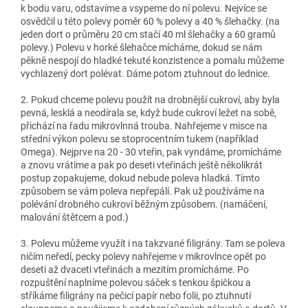
k bodu varu, odstavíme a vsypeme do ní polevu. Nejvíce se
osvědčil u této polevy poměr 60 % polevy a 40 % šlehačky. (na
jeden dort o průměru 20 cm stačí 40 ml šlehačky a 60 gramů
polevy.) Polevu v horké šlehačce mícháme, dokud se nám
pěkně nespojí do hladké tekuté konzistence a pomalu můžeme
vychlazený dort polévat. Dáme potom ztuhnout do lednice.
2. Pokud chceme polevu použít na drobnější cukroví, aby byla
pevná, lesklá a neodírala se, když bude cukroví ležet na sobě,
přichází na řadu mikrovlnná trouba. Nahřejeme v misce na
střední výkon polevu se stoprocentním tukem (například
Omega). Nejprve na 20 - 30 vteřin, pak vyndáme, promícháme
a znovu vrátíme a pak po deseti vteřinách ještě několikrát
postup zopakujeme, dokud nebude poleva hladká. Tímto
způsobem se vám poleva nepřepálí. Pak už používáme na
polévání drobného cukroví běžným způsobem. (namáčení,
malování štětcem a pod.)
3. Polevu můžeme využít i na takzvané filigrány. Tam se poleva
ničím neředí, pecky polevy nahřejeme v mikrovlnce opět po
deseti až dvaceti vteřinách a mezitím promícháme. Po
rozpuštění naplníme polevou sáček s tenkou špičkou a
stříkáme filigrány na pečicí papír nebo folii, po ztuhnutí