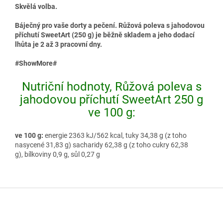
Skvělá volba.
Báječný pro vaše dorty a pečení. Růžová poleva s jahodovou
příchutí SweetArt (250 g) je běžně skladem a jeho dodací
lhůta je 2 až 3 pracovní dny.
#ShowMore#
Nutriční hodnoty, Růžová poleva s
jahodovou příchutí SweetArt 250 g
ve 100 g:
ve 100 g:
energie 2363 kJ/562 kcal, tuky 34,38 g (z toho
nasycené 31,83 g) sacharidy 62,38 g (z toho cukry 62,38
g), bílkoviny 0,9 g, sůl 0,27 g
Z
á
p