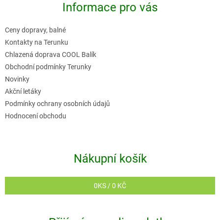
Informace pro vás
a
t
Ceny dopravy, balné
í
Kontakty na Terunku
Chlazená doprava COOL Balík
Obchodní podmínky Terunky
Novinky
Akční letáky
Podmínky ochrany osobních údajů
Hodnocení obchodu
Nákupní košík
0
KS /
0 KČ