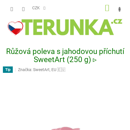
Přejít
NÁKUP
na
CZK
obsah
KOŠÍK
Růžová poleva s jahodovou příchutí
SweetArt (250 g) ▹
Značka:
SweetArt, EU 🇪🇺
Tip