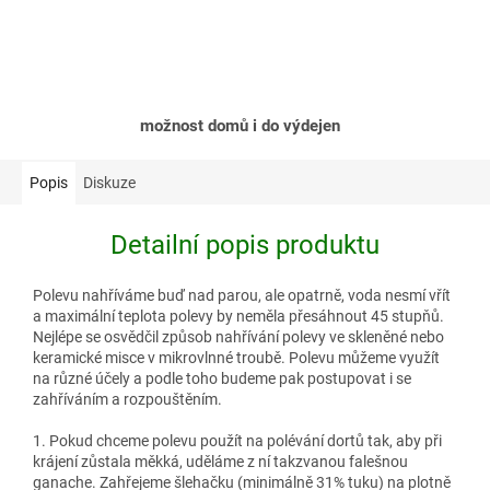
možnost domů i do výdejen
Popis
Diskuze
Detailní popis produktu
Polevu nahříváme buď nad parou, ale opatrně, voda nesmí vřít
a maximální teplota polevy by neměla přesáhnout 45 stupňů.
Nejlépe se osvědčil způsob nahřívání polevy ve skleněné nebo
keramické misce v mikrovlnné troubě. Polevu můžeme využít
na různé účely a podle toho budeme pak postupovat i se
zahříváním a rozpouštěním.
1. Pokud chceme polevu použít na polévání dortů tak, aby při
krájení zůstala měkká, uděláme z ní takzvanou falešnou
ganache. Zahřejeme šlehačku (minimálně 31% tuku) na plotně