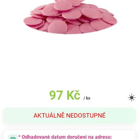
97 Kč
☀️
/ ks
Měrná
AKTUÁLNĚ NEDOSTUPNÉ
cena:
* Odhadované datum doručení na adresu: