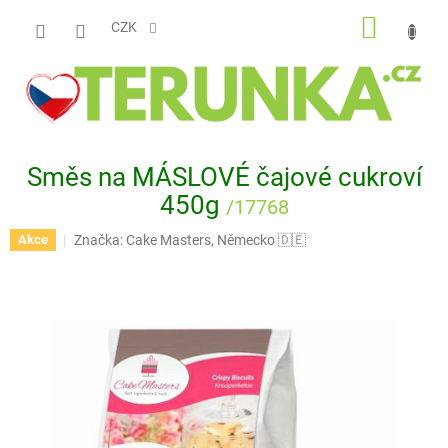
Přejít
NÁKUP
na
CZK
obsah
KOŠÍK
Směs na MÁSLOVÉ čajové cukroví
450g
/17768
Značka:
Cake Masters, Německo 🇩🇪
Akce