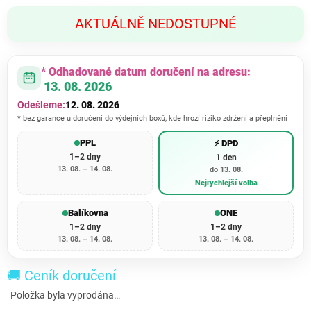
Měrná
AKTUÁLNĚ NEDOSTUPNÉ
cena:
* Odhadované datum doručení na adresu:
13. 08. 2026
Odešleme:
12. 08. 2026
* bez garance u doručení do výdejních boxů, kde hrozí riziko zdržení a přeplnění
PPL
⚡ DPD
1–2 dny
1 den
13. 08. – 14. 08.
do 13. 08.
Nejrychlejší volba
Balíkovna
ONE
1–2 dny
1–2 dny
13. 08. – 14. 08.
13. 08. – 14. 08.
🚚 Ceník doručení
Položka byla vyprodána…