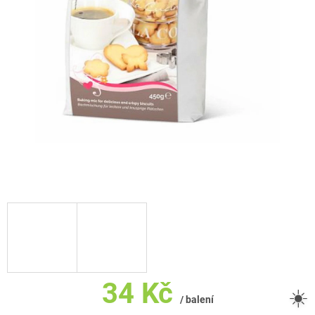
34 Kč
☀️
/ balení