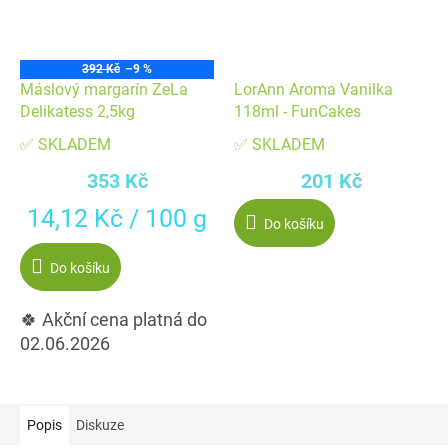
392 Kč
–9 %
Máslový margarín ZeLa
LorAnn Aroma Vanilka
Delikatess 2,5kg
118ml - FunCakes
✅ SKLADEM
✅ SKLADEM
353 Kč
201 Kč
Měrná
14,12 Kč / 100 g
Do košíku
cena:
Do košíku
🍀 Akční cena platná do
02.06.2026
Popis
Diskuze