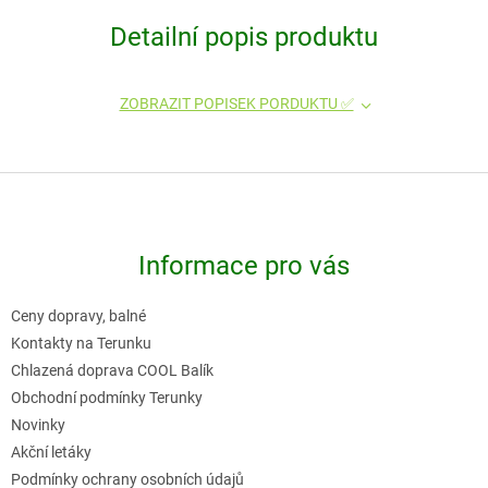
Detailní popis produktu
ZOBRAZIT POPISEK PORDUKTU ✅
Z
á
p
Informace pro vás
a
t
Ceny dopravy, balné
í
Kontakty na Terunku
Chlazená doprava COOL Balík
Obchodní podmínky Terunky
Novinky
Akční letáky
Podmínky ochrany osobních údajů