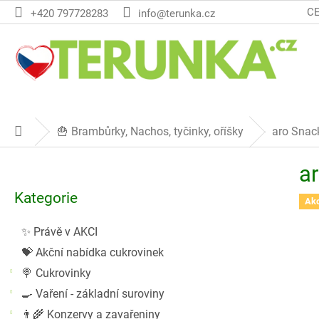
Přejít
C
+420 797728283
info@terunka.cz
na
obsah
🍟 Brambůrky, Nachos, tyčinky, oříšky
aro Snack
Domů
P
a
o
Přeskočit
s
Kategorie
kategorie
Ak
t
r
✨ Právě v AKCI
a
💝 Akční nabídka cukrovinek
n
n
🍭 Cukrovinky
í
🍳 Vaření - základní suroviny
p
👨‍🌾 Konzervy a zavařeniny