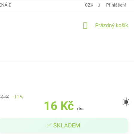
NÁ DOPRAVA COOL BALÍK
OBCHODNÍ PODMÍNKY TERUNKY
CZK
Přihlášení
NÁKUPNÍ
Prázdný košík
KOŠÍK
18 Kč
–11 %
☀️
16 Kč
/ ks
Měrná
✅ SKLADEM
cena: