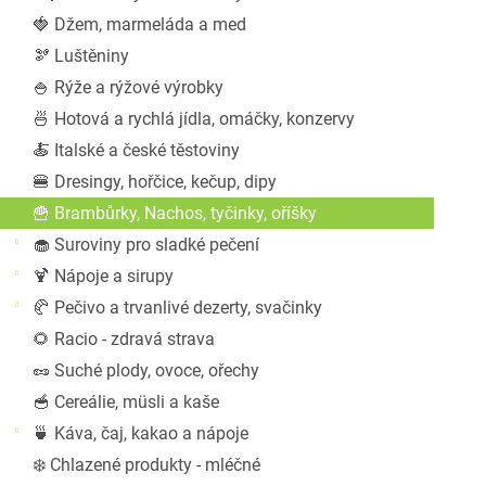
a
🍓 Džem, marmeláda a med
n
🫘 Luštěniny
e
l
🍚 Rýže a rýžové výrobky
🍜 Hotová a rychlá jídla, omáčky, konzervy
🍝 Italské a české těstoviny
🍔 Dresingy, hořčice, kečup, dipy
🍟 Brambůrky, Nachos, tyčinky, oříšky
🧁 Suroviny pro sladké pečení
🍹 Nápoje a sirupy
🥐 Pečivo a trvanlivé dezerty, svačinky
🌻 Racio - zdravá strava
🥜 Suché plody, ovoce, ořechy
🥣 Cereálie, müsli a kaše
🍵 Káva, čaj, kakao a nápoje
❄️ Chlazené produkty - mléčné