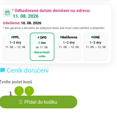
* Odhadované datum doručení na adresu:
11. 08. 2026
Odešleme:
10. 08. 2026
* bez garance u doručení do výdejních boxů, kde hrozí riziko zdržení a přeplnění
PPL
Balíkovna
ONE
⚡ DPD
1–2 dny
1–2 dny
1–2 dny
1 den
11. 08. – 12. 08.
11. 08. – 12. 08.
11. 08. – 12. 08.
do 11. 08.
Nejrychlejší
volba
🚚 Ceník doručení
Přidat do košíku