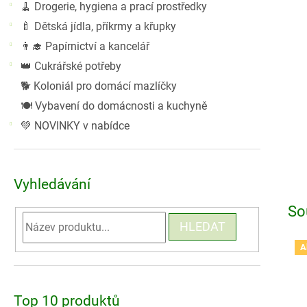
🧹 Drogerie, hygiena a prací prostředky
🍼 Dětská jídla, příkrmy a křupky
👨‍🎓 Papírnictví a kancelář
👑 Cukrářské potřeby
🐕 Koloniál pro domácí mazlíčky
🍽️ Vybavení do domácnosti a kuchyně
💚 NOVINKY v nabídce
Vyhledávání
So
HLEDAT
A
Top 10 produktů