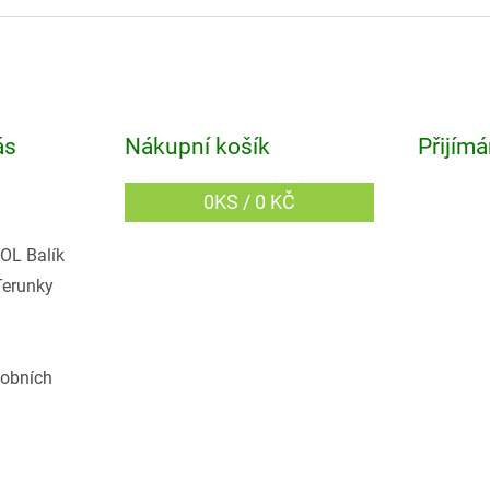
ás
Nákupní košík
Přijímá
0
KS /
0 KČ
OL Balík
Terunky
obních