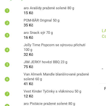
aro Arašídy pražené solené 80 g
15 Kč
POM-BÄR Original 50 g
35 Kč
L
aro Snack sýr 70 g
Co
16 Kč
22
Jolly Time Popcorn se sýrovou příchutí
100 g
32 Kč
JIM JERKY hovězí BBQ 23 g
75 Kč
-
Van Almerk Mandle blanšírované pražené
solené 60 g
41 Kč
P
Vest Kinder Tyčinky s vlákninou 50 g
12 Kč
A
aro Pistácie pražené solené 80 g