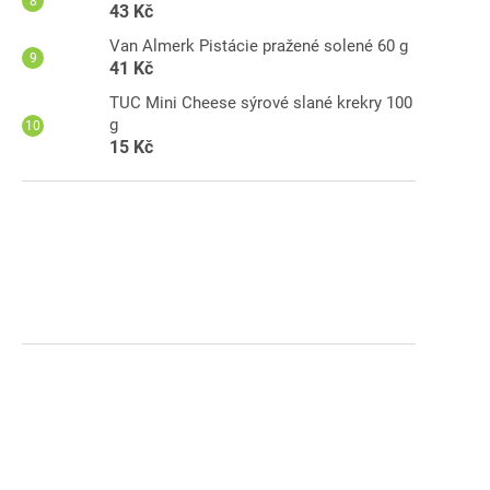
43 Kč
Van Almerk Pistácie pražené solené 60 g
41 Kč
TUC Mini Cheese sýrové slané krekry 100
g
15 Kč
Mi
čo

d
p