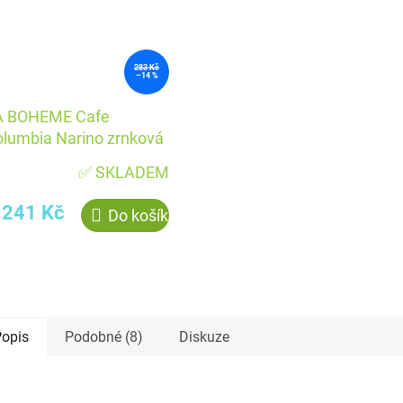
283 Kč
–14 %
A BOHEME Cafe
lumbia Narino zrnková
6 g
✅ SKLADEM
241 Kč
Do košíku
opis
Podobné (8)
Diskuze
kce