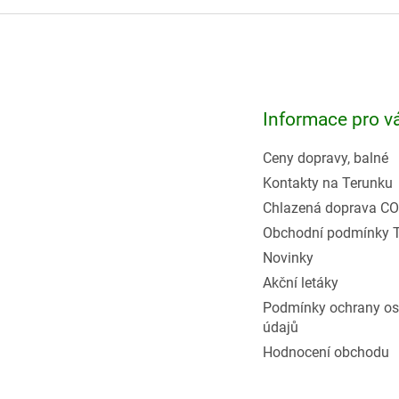
Z
á
p
a
t
Informace pro v
í
Ceny dopravy, balné
Kontakty na Terunku
Chlazená doprava CO
Obchodní podmínky 
Novinky
Akční letáky
Podmínky ochrany os
údajů
Hodnocení obchodu