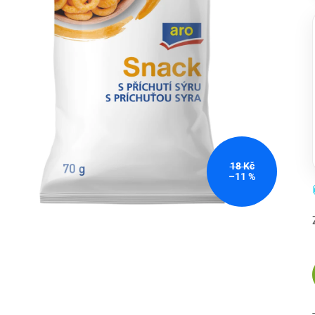
18 Kč
–11 %
-