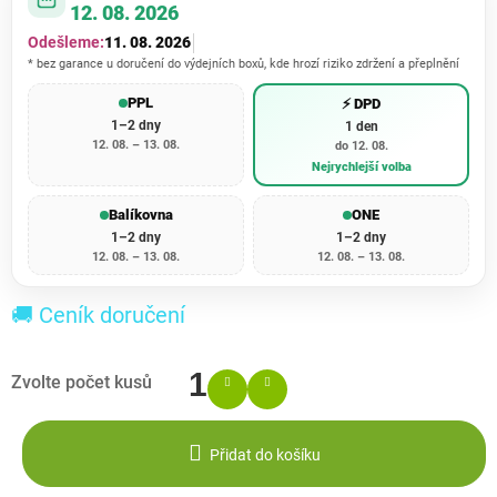
12. 08. 2026
Odešleme:
11. 08. 2026
* bez garance u doručení do výdejních boxů, kde hrozí riziko zdržení a přeplnění
PPL
⚡ DPD
1–2 dny
1 den
12. 08. – 13. 08.
do 12. 08.
Nejrychlejší volba
Balíkovna
ONE
1–2 dny
1–2 dny
12. 08. – 13. 08.
12. 08. – 13. 08.
🚚 Ceník doručení
Přidat do košíku