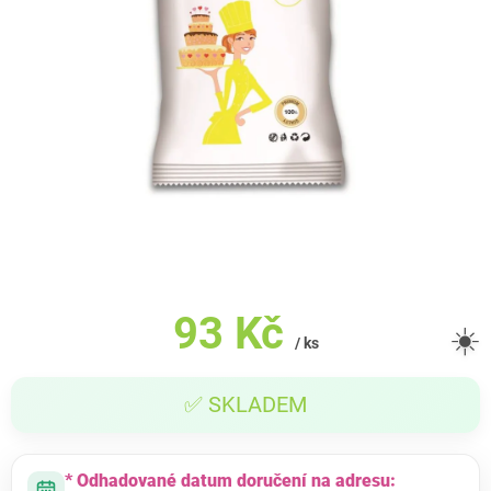
93 Kč
☀️
/ ks
Měrná
✅ SKLADEM
cena:
* Odhadované datum doručení na adresu: