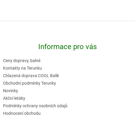
Z
á
p
Informace pro vás
a
t
Ceny dopravy, balné
í
Kontakty na Terunku
Chlazená doprava COOL Balík
Obchodní podmínky Terunky
Novinky
Akční letáky
Podmínky ochrany osobních údajů
Hodnocení obchodu