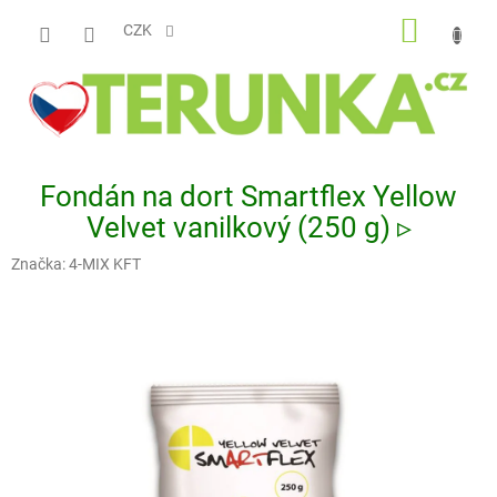
Přejít
NÁKUP
na
CZK
obsah
KOŠÍK
Fondán na dort Smartflex Yellow
Velvet vanilkový (250 g) ▹
Značka:
4-MIX KFT