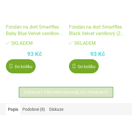
Fondán na dort Smartflex
Fondán na dort Smartflex
Baby Blue Velvet vanilkový
Black Velvet vanilkový (250
(250 g) ▹
g) ▹
✅ SKLADEM
✅ SKLADEM
93 Kč
93 Kč
Do košíku
Do košíku
ZOBRAZIT VŠECHNY SOUVISEJÍCÍ PRODUKTY
Popis
Podobné (8)
Diskuze