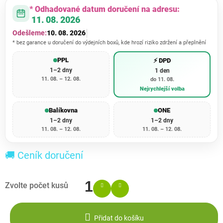
* Odhadované datum doručení na adresu:
11. 08. 2026
Odešleme:
10. 08. 2026
* bez garance u doručení do výdejních boxů, kde hrozí riziko zdržení a přeplnění
PPL
⚡ DPD
1–2 dny
1 den
11. 08. – 12. 08.
do 11. 08.
Nejrychlejší volba
Balíkovna
ONE
1–2 dny
1–2 dny
11. 08. – 12. 08.
11. 08. – 12. 08.
🚚 Ceník doručení
Přidat do košíku