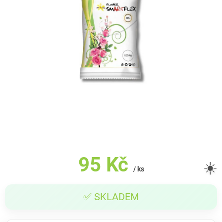
95 Kč
☀️
/ ks
Měrná
✅ SKLADEM
cena: