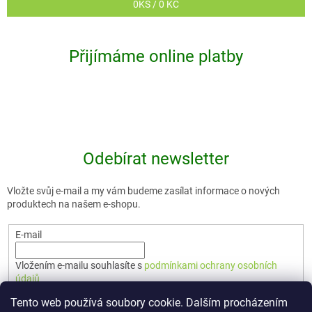
0
KS /
0 KČ
Přijímáme online platby
Odebírat newsletter
Vložte svůj e-mail a my vám budeme zasílat informace o nových
produktech na našem e-shopu.
E-mail
Vložením e-mailu souhlasíte s
podmínkami ochrany osobních
údajů
Tento web používá soubory cookie. Dalším procházením
PŘIHLÁSIT SE