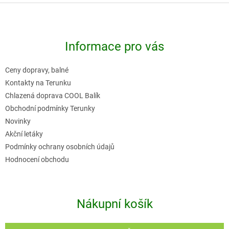
Z
á
p
Informace pro vás
a
t
Ceny dopravy, balné
í
Kontakty na Terunku
Chlazená doprava COOL Balík
Obchodní podmínky Terunky
Novinky
Akční letáky
Podmínky ochrany osobních údajů
Hodnocení obchodu
Nákupní košík