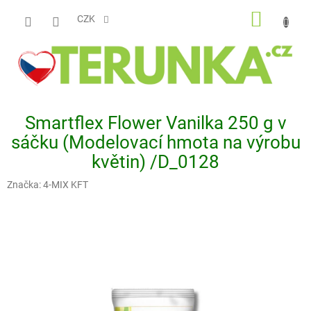
Přejít
NÁKUP
na
CZK
obsah
KOŠÍK
Smartflex Flower Vanilka 250 g v
sáčku (Modelovací hmota na výrobu
květin) /D_0128
Značka:
4-MIX KFT