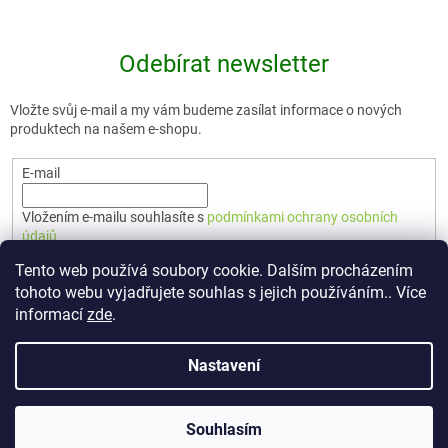
Odebírat newsletter
Vložte svůj e-mail a my vám budeme zasílat informace o nových
produktech na našem e-shopu.
E-mail
Vložením e-mailu souhlasíte s
podmínkami ochrany osobních
údajů
Tento web používá soubory cookie. Dalším procházením
PŘIHLÁSIT SE
tohoto webu vyjadřujete souhlas s jejich používáním.. Více
informací
zde
.
Nastavení
Vytvořil Shoptet Premium
Souhlasím
Copyright 2026
🇨🇿 TERUNKA
. Všechna práva vyhrazena.