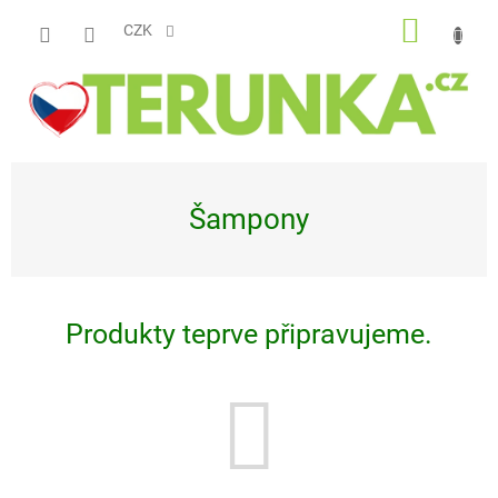
Přejít
NÁKUP
na
CZK
obsah
KOŠÍK
Šampony
Produkty teprve připravujeme.