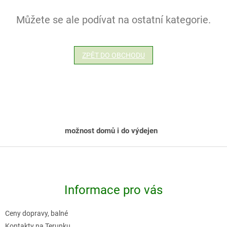
Můžete se ale podívat na ostatní kategorie.
ZPĚT DO OBCHODU
možnost domů i do výdejen
Z
á
p
Informace pro vás
a
t
Ceny dopravy, balné
í
Kontakty na Terunku