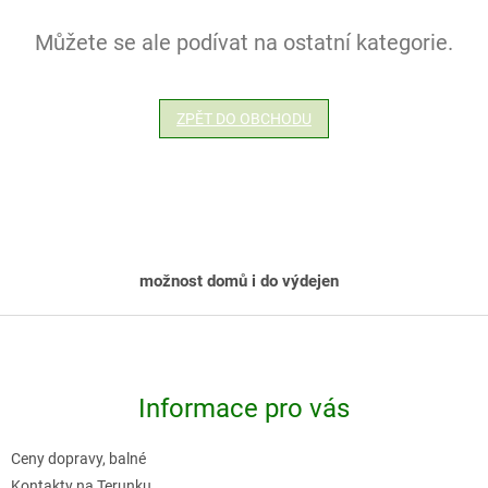
Můžete se ale podívat na ostatní kategorie.
ZPĚT DO OBCHODU
možnost domů i do výdejen
Z
á
p
Informace pro vás
a
t
Ceny dopravy, balné
í
Kontakty na Terunku