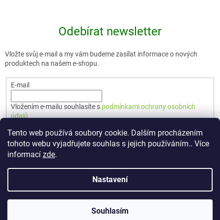
Odebírat newsletter
Vložte svůj e-mail a my vám budeme zasílat informace o nových
produktech na našem e-shopu.
E-mail
Vložením e-mailu souhlasíte s
podmínkami ochrany osobních
údajů
Tento web používá soubory cookie. Dalším procházením
PŘIHLÁSIT SE
tohoto webu vyjadřujete souhlas s jejich používáním.. Více
informací
zde
.
Nastavení
Vytvořil Shoptet Premium
Souhlasím
Copyright 2026
🇨🇿 TERUNKA
. Všechna práva vyhrazena.