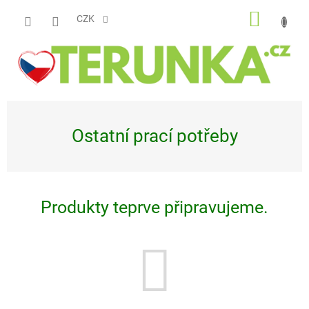
Přejít
NÁKUP
na
CZK
obsah
KOŠÍK
Ostatní prací potřeby
Produkty teprve připravujeme.