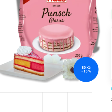
80 Kč
–15 %