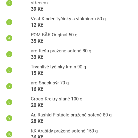
středem
39 Kč
Vest Kinder Tyčinky s vlákninou 50 g
12 Kč
POM-BÄR Original 50 g
35 Kč
aro Kešu pražené solené 80 g
33 Kč
Trvanlivé tyčinky kmín 90 g
15 Kč
aro Snack sýr 70 g
16 Kč
Croco Krekry slané 100 g
20 Kč
Ar. Rashid Pistácie pražené solené 80 g
28 Kč
KK Arašídy pražené solené 150 g
36 Kč