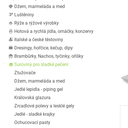
a
🍓 Džem, marmeláda a med
n
🫘 Luštěniny
e
l
🍚 Rýže a rýžové výrobky
🍜 Hotová a rychlá jídla, omáčky, konzervy
🍝 Italské a české těstoviny
🍔 Dresingy, hořčice, kečup, dipy
🍟 Brambůrky, Nachos, tyčinky, oříšky
🧁 Suroviny pro sladké pečení
Ztužovače
Džem, marmeláda a med
Jedlé lepidla - piping gel
Královská glazura
Zrcadlové polevy a lesklé gely
Jedlé - sladké krajky
Ochucovací pasty