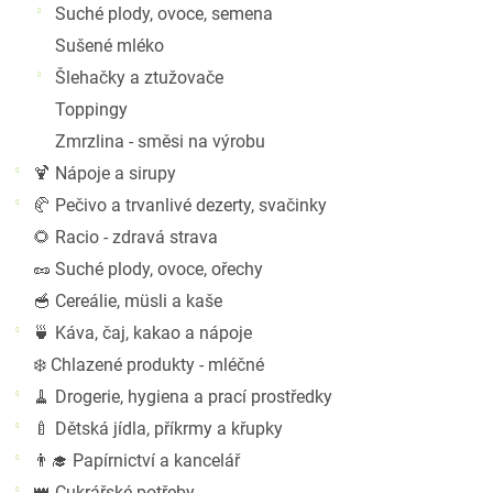
Suché plody, ovoce, semena
Sušené mléko
Šlehačky a ztužovače
Toppingy
Zmrzlina - směsi na výrobu
🍹 Nápoje a sirupy
🥐 Pečivo a trvanlivé dezerty, svačinky
🌻 Racio - zdravá strava
🥜 Suché plody, ovoce, ořechy
🥣 Cereálie, müsli a kaše
🍵 Káva, čaj, kakao a nápoje
❄️ Chlazené produkty - mléčné
🧹 Drogerie, hygiena a prací prostředky
🍼 Dětská jídla, příkrmy a křupky
👨‍🎓 Papírnictví a kancelář
👑 Cukrářské potřeby