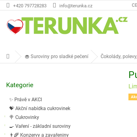
Přejít
C
+420 797728283
info@terunka.cz
na
obsah
🧁 Suroviny pro sladké pečení
Čokolády, polevy
Domů
P
Pu
o
Přeskočit
s
Kategorie
kategorie
Li
t
r
Ak
✨ Právě v AKCI
a
💝 Akční nabídka cukrovinek
n
n
🍭 Cukrovinky
í
🍳 Vaření - základní suroviny
p
👨‍🌾 Konzervy a zavařeniny