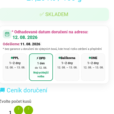
cena:
✅ SKLADEM
* Odhadované datum doručení na adresu:
12. 08. 2026
Odešleme:
11. 08. 2026
* bez garance u doručení do výdejních boxů, kde hrozí riziko zdržení a přeplnění
PPL
Balíkovna
ONE
⚡ DPD
1–2 dny
1–2 dny
1–2 dny
1 den
12. 08. – 13. 08.
12. 08. – 13. 08.
12. 08. – 13. 08.
do 12. 08.
Nejrychlejší
volba
🚚 Ceník doručení