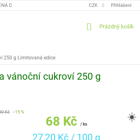
NÁ DOPRAVA COOL BALÍK
OBCHODNÍ PODMÍNKY TERUNKY
CZK
Přihlášení
NÁKUPNÍ
Prázdný košík
KOŠÍK
ví 250 g
Limitovaná edice
a vánoční cukroví 250 g
80 Kč
–15 %
☀️
68 Kč
/ ks
Měrná
27,20 Kč / 100 g