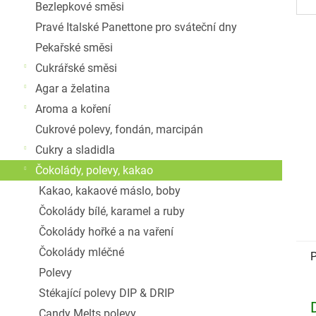
Bezlepkové směsi
Pravé Italské Panettone pro sváteční dny
Pekařské směsi
Cukrářské směsi
Agar a želatina
Aroma a koření
Cukrové polevy, fondán, marcipán
Cukry a sladidla
Čokolády, polevy, kakao
Kakao, kakaové máslo, boby
Čokolády bílé, karamel a ruby
Čokolády hořké a na vaření
Čokolády mléčné
P
Polevy
Stékající polevy DIP & DRIP
Candy Melts polevy