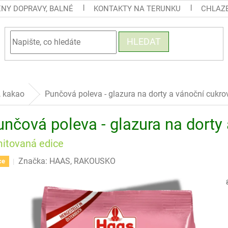
ENY DOPRAVY, BALNÉ
KONTAKTY NA TERUNKU
CHLAZE
HLEDAT
, kakao
Punčová poleva - glazura na dorty a vánoční cukro
nčová poleva - glazura na dorty 
mitovaná edice
Značka:
HAAS, RAKOUSKO
ce