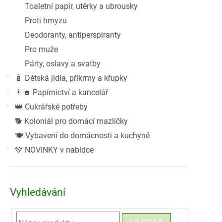
Toaletní papír, utěrky a ubrousky
Proti hmyzu
Deodoranty, antiperspiranty
Pro muže
Párty, oslavy a svatby
🍼 Dětská jídla, příkrmy a křupky
👨‍🎓 Papírnictví a kancelář
👑 Cukrářské potřeby
🐕 Koloniál pro domácí mazlíčky
🍽️ Vybavení do domácnosti a kuchyně
💚 NOVINKY v nabídce
Vyhledávání