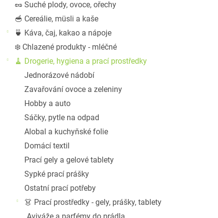
🥜 Suché plody, ovoce, ořechy
🥣 Cereálie, müsli a kaše
🍵 Káva, čaj, kakao a nápoje
❄️ Chlazené produkty - mléčné
🧹 Drogerie, hygiena a prací prostředky
Jednorázové nádobí
Zavařování ovoce a zeleniny
Hobby a auto
Sáčky, pytle na odpad
Alobal a kuchyňské folie
Domácí textil
Prací gely a gelové tablety
Sypké prací prášky
Ostatní prací potřeby
👗 Prací prostředky - gely, prášky, tablety
Aviváže a parfémy do prádla