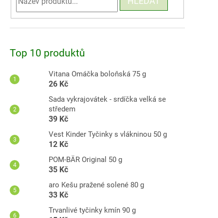
HLEDAT
Top 10 produktů
Vitana Omáčka boloňská 75 g
26 Kč
Sada vykrajovátek - srdíčka velká se
středem
39 Kč
Vest Kinder Tyčinky s vlákninou 50 g
12 Kč
POM-BÄR Original 50 g
35 Kč
aro Kešu pražené solené 80 g
33 Kč
Trvanlivé tyčinky kmín 90 g