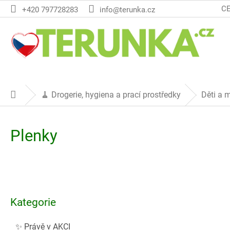
Přejít
C
+420 797728283
info@terunka.cz
na
obsah
🧹 Drogerie, hygiena a prací prostředky
Děti a 
Domů
Plenky
P
o
Přeskočit
s
Kategorie
kategorie
t
r
✨ Právě v AKCI