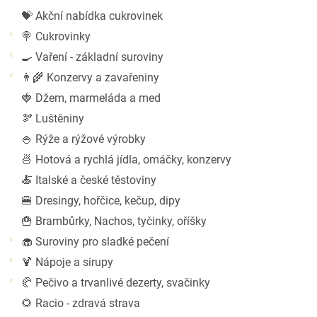
a
💝 Akční nabídka cukrovinek
n
n
🍭 Cukrovinky
í
🍳 Vaření - základní suroviny
p
👨‍🌾 Konzervy a zavařeniny
a
🍓 Džem, marmeláda a med
n
🫘 Luštěniny
e
l
🍚 Rýže a rýžové výrobky
🍜 Hotová a rychlá jídla, omáčky, konzervy
🍝 Italské a české těstoviny
🍔 Dresingy, hořčice, kečup, dipy
🍟 Brambůrky, Nachos, tyčinky, oříšky
🧁 Suroviny pro sladké pečení
🍹 Nápoje a sirupy
🥐 Pečivo a trvanlivé dezerty, svačinky
🌻 Racio - zdravá strava