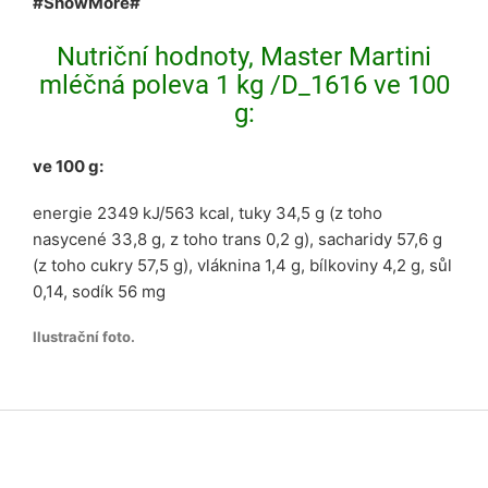
#ShowMore#
Nutriční hodnoty, Master Martini
mléčná poleva 1 kg /D_1616 ve 100
g:
ve 100 g:
energie 2349 kJ/563 kcal, tuky 34,5 g (z toho
nasycené 33,8 g, z toho trans 0,2 g), sacharidy 57,6 g
(z toho cukry 57,5 g), vláknina 1,4 g, bílkoviny 4,2 g, sůl
0,14, sodík 56 mg
Ilustrační foto.
Z
á
p