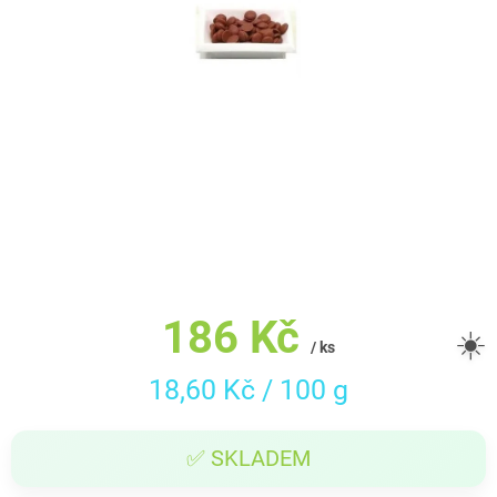
186 Kč
☀️
/ ks
Měrná
18,60 Kč / 100 g
cena:
✅ SKLADEM