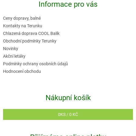
Informace pro vás
a
t
Ceny dopravy, balné
í
Kontakty na Terunku
Chlazená doprava COOL Balík
Obchodní podmínky Terunky
Novinky
Akční letáky
Podmínky ochrany osobních údajů
Hodnocení obchodu
Nákupní košík
0
KS /
0 KČ