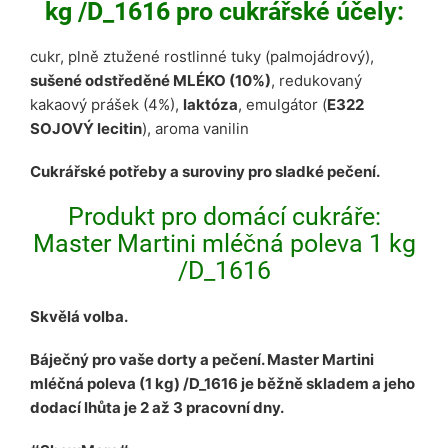
kg /D_1616 pro cukrářské účely:
cukr, plně ztužené rostlinné tuky (palmojádrový),
sušené odstředěné MLÉKO (10%)
, redukovaný
kakaový prášek (4%),
laktóza
, emulgátor (
E322
SOJOVÝ lecitin
), aroma vanilin
Cukrářské potřeby a suroviny pro sladké pečení.
Produkt pro domácí cukráře:
Master Martini mléčná poleva 1 kg
/D_1616
Skvělá volba.
Báječný pro vaše dorty a pečení. Master Martini
mléčná poleva (1 kg) /D_1616 je běžně skladem a jeho
dodací lhůta je 2 až 3 pracovní dny.