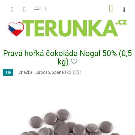
Přejít
NÁKUP
na
CZK
obsah
KOŠÍK
Pravá hořká čokoláda Nogal 50% (0,5
kg) ♡
Značka:
Eurocao, Španělsko 🇪🇸
Tip