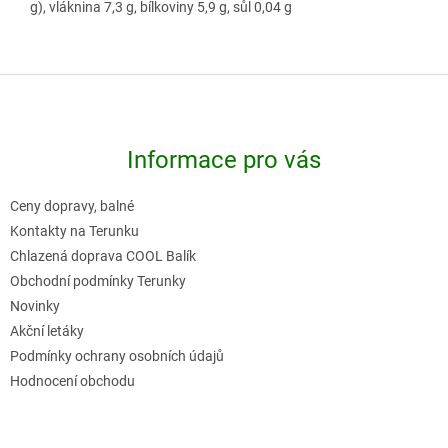
g), vláknina 7,3 g, bílkoviny 5,9 g, sůl 0,04 g
Z
á
p
Informace pro vás
a
t
Ceny dopravy, balné
í
Kontakty na Terunku
Chlazená doprava COOL Balík
Obchodní podmínky Terunky
Novinky
Akční letáky
Podmínky ochrany osobních údajů
Hodnocení obchodu