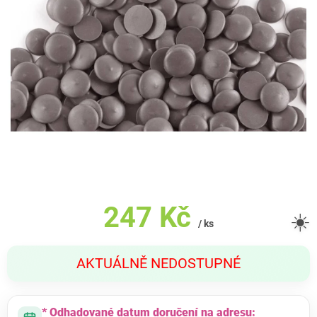
247 Kč
☀️
/ ks
Měrná
AKTUÁLNĚ NEDOSTUPNÉ
cena:
* Odhadované datum doručení na adresu: