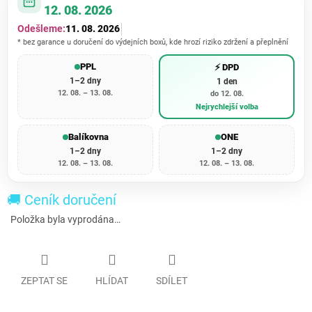
12. 08. 2026
Odešleme:
11. 08. 2026
* bez garance u doručení do výdejních boxů, kde hrozí riziko zdržení a přeplnění
PPL
⚡ DPD
1–2 dny
1 den
12. 08. – 13. 08.
do 12. 08.
Nejrychlejší volba
Balíkovna
ONE
1–2 dny
1–2 dny
12. 08. – 13. 08.
12. 08. – 13. 08.
🚚 Ceník doručení
Položka byla vyprodána…
ZEPTAT SE
HLÍDAT
SDÍLET