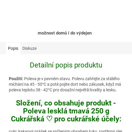
možnost domů i do výdejen
Popis
Diskuze
Detailní popis produktu
Použití:
Poleva je v pevném stavu. Polevu zahřejte za stálého
míchání na 45 - 50°C a poté pojite dort nebo zákusek, když má
poleva teplotu 38 - 42°C pro dosažní největší kvality a lesku.
Složení, co obsahuje produkt -
Poleva lesklá tmavá 250 g
Cukrářská ♡ pro cukrářské účely:
cukr, kakaový prášek se sníženým obsahem tuku, rostlinný olej