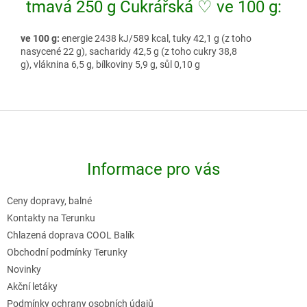
tmavá 250 g Cukrářská ♡ ve 100 g:
ve 100 g:
energie 2438 kJ/589 kcal, tuky 42,1 g (z toho
nasycené 22 g), sacharidy 42,5 g (z toho cukry 38,8
g), vláknina 6,5 g, bílkoviny 5,9 g, sůl 0,10 g
Z
á
p
Informace pro vás
a
t
Ceny dopravy, balné
í
Kontakty na Terunku
Chlazená doprava COOL Balík
Obchodní podmínky Terunky
Novinky
Akční letáky
Podmínky ochrany osobních údajů