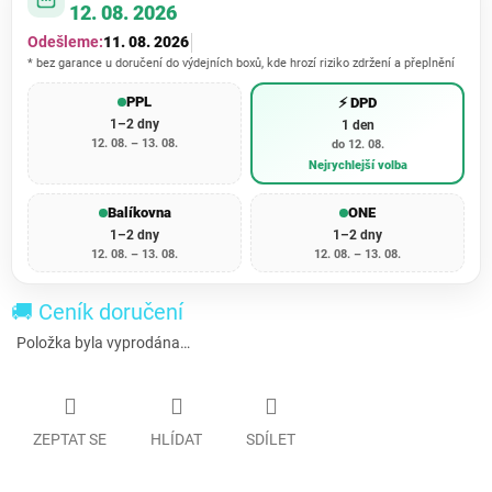
12. 08. 2026
Odešleme:
11. 08. 2026
* bez garance u doručení do výdejních boxů, kde hrozí riziko zdržení a přeplnění
PPL
⚡ DPD
1–2 dny
1 den
12. 08. – 13. 08.
do 12. 08.
Nejrychlejší volba
Balíkovna
ONE
1–2 dny
1–2 dny
12. 08. – 13. 08.
12. 08. – 13. 08.
🚚 Ceník doručení
Položka byla vyprodána…
ZEPTAT SE
HLÍDAT
SDÍLET