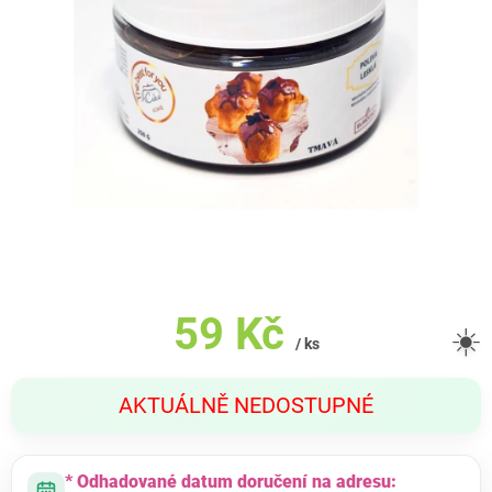
59 Kč
☀️
/ ks
Měrná
AKTUÁLNĚ NEDOSTUPNÉ
cena:
* Odhadované datum doručení na adresu: