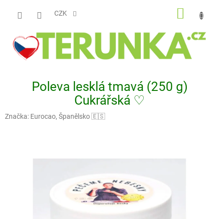
Přejít
NÁKUP
na
CZK
obsah
KOŠÍK
Poleva lesklá tmavá (250 g)
Cukrářská ♡
Značka:
Eurocao, Španělsko 🇪🇸