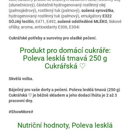
(slunečnicový), částečně hydrogenovaný rostlinný olej
(palmojádrový), rostlinný tuk (palmový),
sušená syrovátka
,
hydrogenovaný rostlinný tuk (palmový), emulgátory
E322
SÓJAý lecitin
, E471, E492,
sušené odstředěné MLÉKO
, lískové
oříšky, aroma, antioxidanty E306, E304i
Cukrářské potřeby a suroviny pro sladké pečení.
Produkt pro domácí cukráře:
Poleva lesklá tmavá 250 g
Cukrářská ♡
Skvělá volba.
Báječný pro vaše dorty a pečení. Poleva lesklá tmavá (250 g)
Cukrářská ♡ je běžně skladem a jeho dodací lhůta je 2 až 3
pracovní dny.
#ShowMore#
Nutriční hodnoty, Poleva lesklá