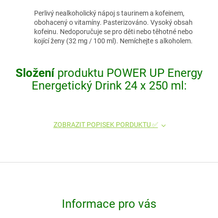
Perlivý nealkoholický nápoj s taurinem a kofeinem,
obohacený o vitamíny. Pasterizováno. Vysoký obsah
kofeinu. Nedoporučuje se pro děti nebo těhotné nebo
kojící ženy (32 mg / 100 ml). Nemíchejte s alkoholem.
Složení
produktu POWER UP Energy
Energetický Drink 24 x 250 ml:
ZOBRAZIT POPISEK PORDUKTU ✅
Z
á
p
Informace pro vás
a