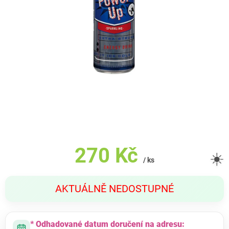
270 Kč
☀️
/ ks
Měrná
AKTUÁLNĚ NEDOSTUPNÉ
cena:
* Odhadované datum doručení na adresu: