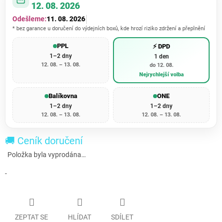
12. 08. 2026
Odešleme:
11. 08. 2026
* bez garance u doručení do výdejních boxů, kde hrozí riziko zdržení a přeplnění
PPL
⚡ DPD
1–2 dny
1 den
12. 08. – 13. 08.
do 12. 08.
Nejrychlejší volba
Balíkovna
ONE
1–2 dny
1–2 dny
12. 08. – 13. 08.
12. 08. – 13. 08.
🚚 Ceník doručení
Položka byla vyprodána…
-
ZEPTAT SE
HLÍDAT
SDÍLET