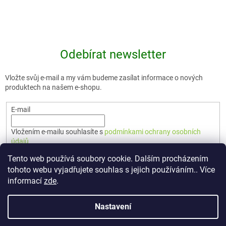
Odebírat newsletter
Vložte svůj e-mail a my vám budeme zasílat informace o nových
produktech na našem e-shopu.
E-mail
Vložením e-mailu souhlasíte s
podmínkami ochrany osobních
údajů
Tento web používá soubory cookie. Dalším procházením
PŘIHLÁSIT SE
tohoto webu vyjadřujete souhlas s jejich používáním.. Více
informací
zde
.
Nastavení
Vytvořil Shoptet Premium