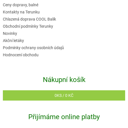
t
Ceny dopravy, balné
í
Kontakty na Terunku
Chlazená doprava COOL Balík
Obchodní podmínky Terunky
Novinky
Akční letáky
Podmínky ochrany osobních údajů
Hodnocení obchodu
Nákupní košík
0
KS /
0 KČ
Přijímáme online platby