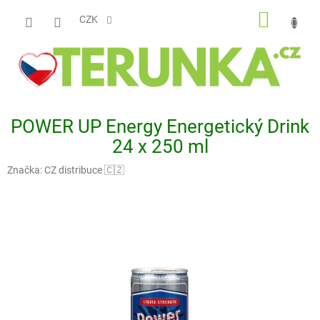
Přejít
NÁKUP
na
CZK
obsah
KOŠÍK
POWER UP Energy Energetický Drink
24 x 250 ml
Značka:
CZ distribuce 🇨🇿