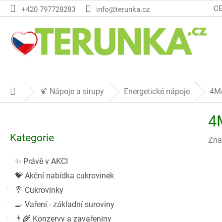
Přejít
C
+420 797728283
info@terunka.cz
na
obsah
🍹 Nápoje a sirupy
Energetické nápoje
4Mo
Domů
P
4
o
Přeskočit
s
Kategorie
kategorie
Zna
t
r
✨ Právě v AKCI
a
💝 Akční nabídka cukrovinek
n
n
🍭 Cukrovinky
í
🍳 Vaření - základní suroviny
p
👨‍🌾 Konzervy a zavařeniny