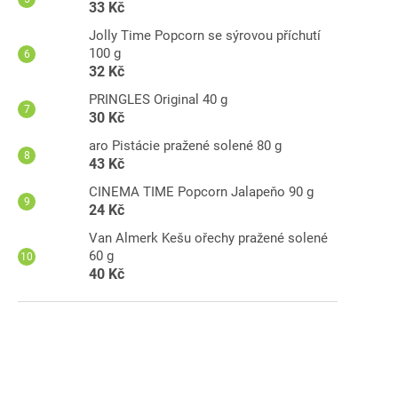
33 Kč
Jolly Time Popcorn se sýrovou příchutí
100 g
32 Kč
PRINGLES Original 40 g
30 Kč
aro Pistácie pražené solené 80 g
43 Kč
CINEMA TIME Popcorn Jalapeňo 90 g
24 Kč
Van Almerk Kešu ořechy pražené solené
60 g
40 Kč