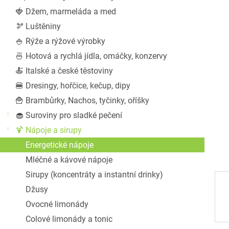
a
🍓 Džem, marmeláda a med
n
🫘 Luštěniny
e
l
🍚 Rýže a rýžové výrobky
🍜 Hotová a rychlá jídla, omáčky, konzervy
🍝 Italské a české těstoviny
🍔 Dresingy, hořčice, kečup, dipy
🍟 Brambůrky, Nachos, tyčinky, oříšky
🧁 Suroviny pro sladké pečení
🍹 Nápoje a sirupy
Energetické nápoje
Mléčné a kávové nápoje
Sirupy (koncentráty a instantní drinky)
Džusy
Ovocné limonády
Colové limonády a tonic