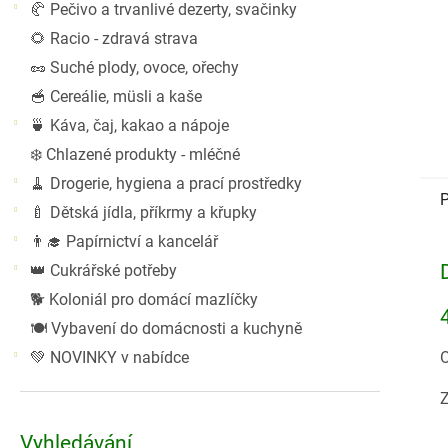
🥐 Pečivo a trvanlivé dezerty, svačinky
🌻 Racio - zdravá strava
🥜 Suché plody, ovoce, ořechy
🥣 Cereálie, müsli a kaše
🍵 Káva, čaj, kakao a nápoje
❄️ Chlazené produkty - mléčné
🧹 Drogerie, hygiena a prací prostředky
P
🍼 Dětská jídla, příkrmy a křupky
👨‍🎓 Papírnictví a kancelář
👑 Cukrářské potřeby
🐕 Koloniál pro domácí mazlíčky
🍽️ Vybavení do domácnosti a kuchyně
💚 NOVINKY v nabídce
O
Z
Vyhledávání