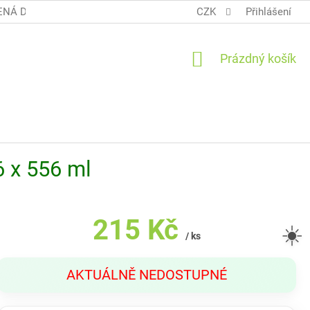
NÁ DOPRAVA COOL BALÍK
OBCHODNÍ PODMÍNKY TERUNKY
CZK
Přihlášení
NÁKUPNÍ
Prázdný košík
KOŠÍK
 x 556 ml
215 Kč
☀️
/ ks
Měrná
AKTUÁLNĚ NEDOSTUPNÉ
cena: