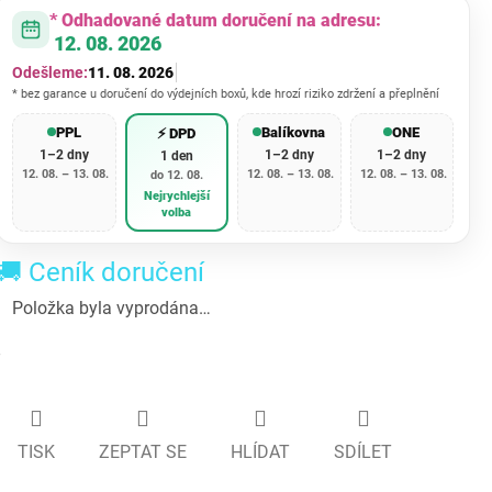
* Odhadované datum doručení na adresu:
12. 08. 2026
Odešleme:
11. 08. 2026
* bez garance u doručení do výdejních boxů, kde hrozí riziko zdržení a přeplnění
PPL
Balíkovna
ONE
⚡ DPD
1–2 dny
1–2 dny
1–2 dny
1 den
12. 08. – 13. 08.
12. 08. – 13. 08.
12. 08. – 13. 08.
do 12. 08.
Nejrychlejší
volba
🚚 Ceník doručení
Položka byla vyprodána…
TISK
ZEPTAT SE
HLÍDAT
SDÍLET