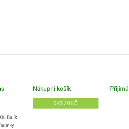
ás
Nákupní košík
Přijímá
0
KS /
0 KČ
OL Balík
Terunky