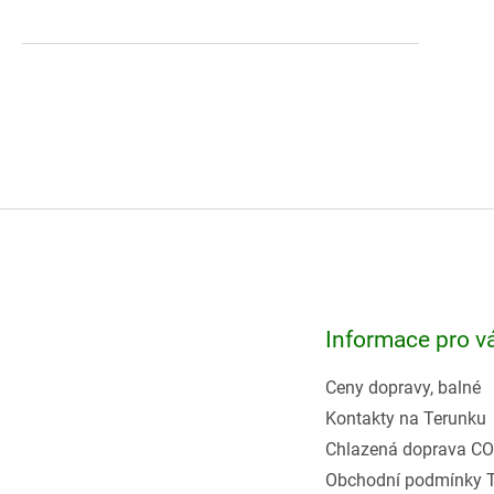
Z
á
p
a
t
Informace pro v
í
Ceny dopravy, balné
Kontakty na Terunku
Chlazená doprava CO
Obchodní podmínky 