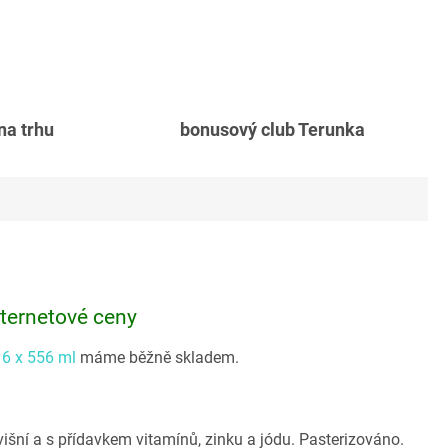
 na trhu
bonusový club Terunka
nternetové ceny
6 x 556 ml
máme běžně skladem.
išní a s přídavkem vitamínů, zinku a jódu. Pasterizováno.