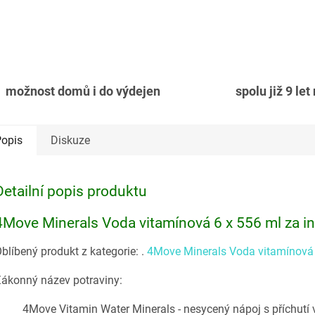
možnost domů i do výdejen
spolu již 9 let
opis
Diskuze
Detailní popis produktu
4Move Minerals Voda vitamínová 6 x 556 ml za i
blíbený produkt z kategorie:
.
4Move Minerals Voda vitamínová 
ákonný název potraviny:
4Move Vitamin Water Minerals - nesycený nápoj s příchutí v