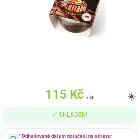
115 Kč
☀️
/ ks
Měrná
✅ SKLADEM
cena:
* Odhadované datum doručení na adresu: