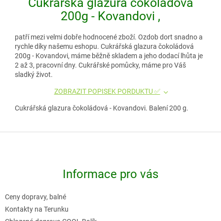
Cukrářská glazura čokoládová
200g - Kovandovi ,
patří mezi velmi dobře hodnocené zboží. Ozdob dort snadno a
rychle díky našemu eshopu. Cukrářská glazura čokoládová
200g - Kovandovi, máme běžně skladem a jeho dodací lhůta je
2 až 3, pracovní dny. Cukrářské pomůcky, máme pro Váš
sladký život.
ZOBRAZIT POPISEK PORDUKTU ✅
Cukrářská glazura čokoládová - Kovandovi. Balení 200 g.
Z
á
p
Informace pro vás
a
t
Ceny dopravy, balné
í
Kontakty na Terunku