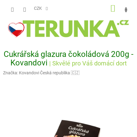
Přejít
NÁKUP
na
CZK
obsah
KOŠÍK
Cukrářská glazura čokoládová 200g -
Kovandovi
| Skvělé pro Váš domácí dort
Značka:
Kovandovi Česká republika 🇨🇿