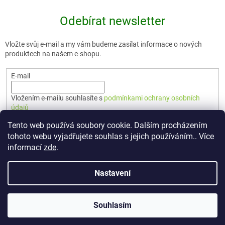
Odebírat newsletter
Vložte svůj e-mail a my vám budeme zasílat informace o nových
produktech na našem e-shopu.
E-mail
Vložením e-mailu souhlasíte s
podmínkami ochrany osobních
údajů
Tento web používá soubory cookie. Dalším procházením
PŘIHLÁSIT SE
tohoto webu vyjadřujete souhlas s jejich používáním.. Více
informací
zde
.
Nastavení
Vytvořil Shoptet Premium
Souhlasím
Copyright 2026
🇨🇿 TERUNKA
. Všechna práva vyhrazena.