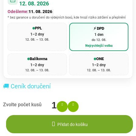
12. 08. 2026
Odešleme:
11. 08. 2026
* bez garance u doručení do výdejních boxů, kde hrozí riziko zdržení a přeplnění
PPL
⚡ DPD
1–2 dny
1 den
12. 08. – 13. 08.
do 12. 08.
Nejrychlejší volba
Balíkovna
ONE
1–2 dny
1–2 dny
12. 08. – 13. 08.
12. 08. – 13. 08.
🚚 Ceník doručení
Přidat do košíku