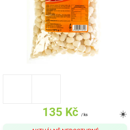
135 Kč
☀️
/ ks
Měrná