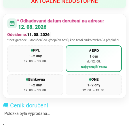
AKTUÁLNĚ NEDOSTUPNÉ
cena:
* Odhadované datum doručení na adresu:
12. 08. 2026
Odešleme:
11. 08. 2026
* bez garance u doručení do výdejních boxů, kde hrozí riziko zdržení a přeplnění
PPL
⚡ DPD
1–2 dny
1 den
12. 08. – 13. 08.
do 12. 08.
Nejrychlejší volba
Balíkovna
ONE
1–2 dny
1–2 dny
12. 08. – 13. 08.
12. 08. – 13. 08.
🚚 Ceník doručení
Položka byla vyprodána…
-