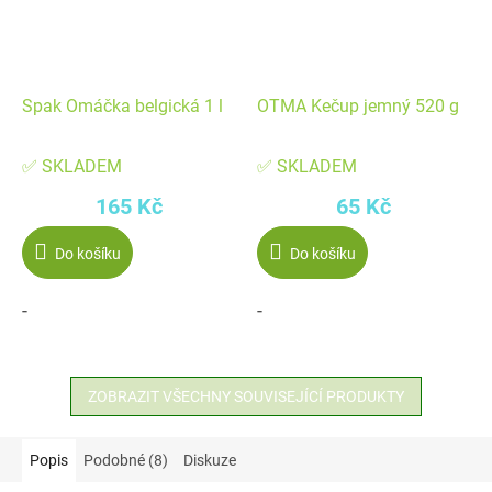
Spak Omáčka belgická 1 l
OTMA Kečup jemný 520 g
✅ SKLADEM
✅ SKLADEM
165 Kč
65 Kč
Do košíku
Do košíku
-
-
ZOBRAZIT VŠECHNY SOUVISEJÍCÍ PRODUKTY
Popis
Podobné (8)
Diskuze