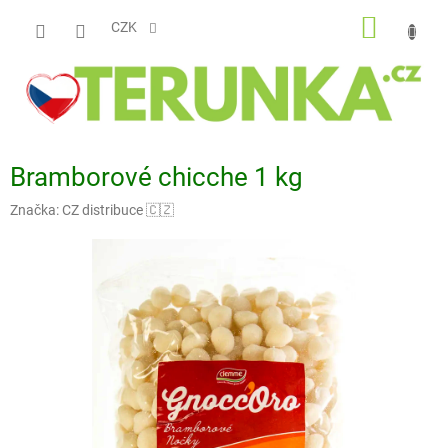
Přejít
NÁKUP
na
CZK
obsah
KOŠÍK
Bramborové chicche 1 kg
Značka:
CZ distribuce 🇨🇿