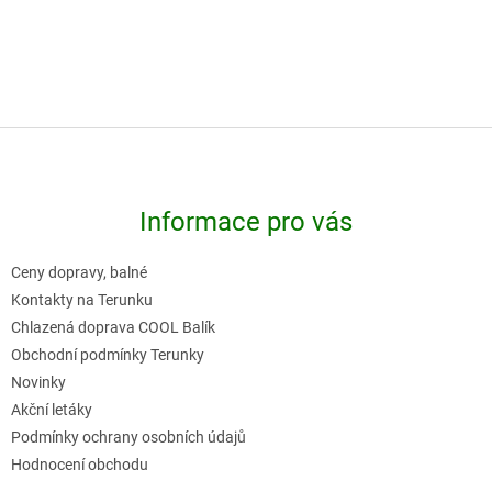
Z
á
p
Informace pro vás
a
t
Ceny dopravy, balné
í
Kontakty na Terunku
Chlazená doprava COOL Balík
Obchodní podmínky Terunky
Novinky
Akční letáky
Podmínky ochrany osobních údajů
Hodnocení obchodu