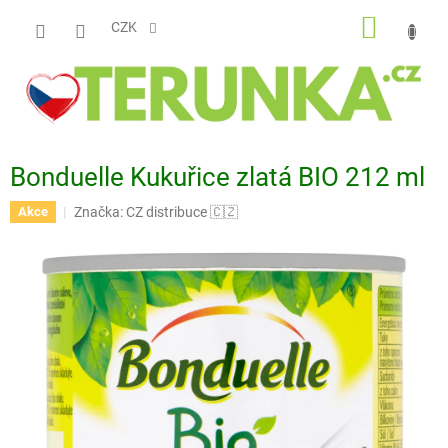
Přejít
NÁKUP
na
CZK
obsah
KOŠÍK
Bonduelle Kukuřice zlatá BIO 212 ml
Značka:
CZ distribuce 🇨🇿
Akce