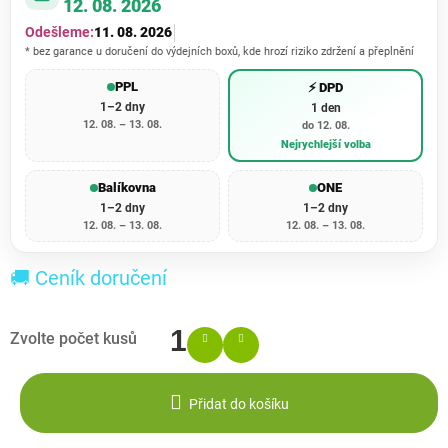
12. 08. 2026
Odešleme:
11. 08. 2026
* bez garance u doručení do výdejních boxů, kde hrozí riziko zdržení a přeplnění
PPL
⚡ DPD
1–2 dny
1 den
12. 08. – 13. 08.
do 12. 08.
Nejrychlejší volba
Balíkovna
ONE
1–2 dny
1–2 dny
12. 08. – 13. 08.
12. 08. – 13. 08.
🚚 Ceník doručení
Přidat do košíku