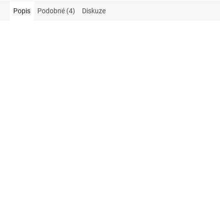
Popis
Podobné (4)
Diskuze
Akce
65 Kč
–9 %
35 Kč
–14 %
ALBA Ocet jablečný - 5 % -
aro Ocet 8 % 1 l PET
láhev, 1 litr
✅ SKLADEM
✅ SKLADEM
59 Kč
30 Kč
Do košíku
Do košíku