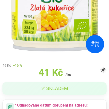
49 Kč
–16 %
49 Kč
–16 %
☀️
41 Kč
/ ks
Měrná
✅ SKLADEM
cena:
* Odhadované datum doručení na adresu: