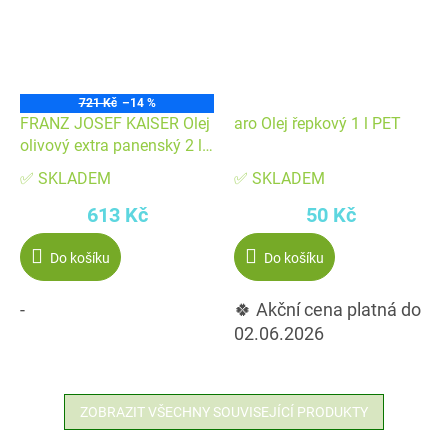
721 Kč
–14 %
FRANZ JOSEF KAISER Olej
aro Olej řepkový 1 l PET
olivový extra panenský 2 l
PET
✅ SKLADEM
✅ SKLADEM
613 Kč
50 Kč
Do košíku
Do košíku
-
🍀 Akční cena platná do
02.06.2026
ZOBRAZIT VŠECHNY SOUVISEJÍCÍ PRODUKTY