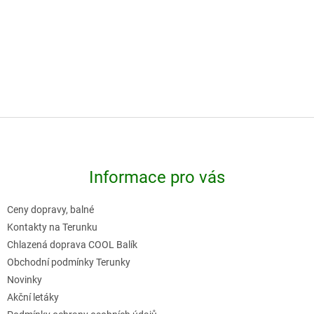
-
-
Z
á
p
Informace pro vás
a
t
Ceny dopravy, balné
í
Kontakty na Terunku
Chlazená doprava COOL Balík
Obchodní podmínky Terunky
Novinky
Akční letáky