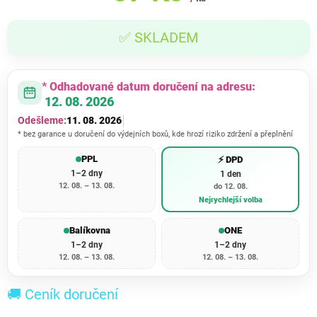
Měrná
✅ SKLADEM
cena:
* Odhadované datum doručení na adresu:
12. 08. 2026
Odešleme:
11. 08. 2026
* bez garance u doručení do výdejních boxů, kde hrozí riziko zdržení a přeplnění
PPL
⚡ DPD
1–2 dny
1 den
12. 08. – 13. 08.
do 12. 08.
Nejrychlejší volba
Balíkovna
ONE
1–2 dny
1–2 dny
12. 08. – 13. 08.
12. 08. – 13. 08.
🚚 Ceník doručení