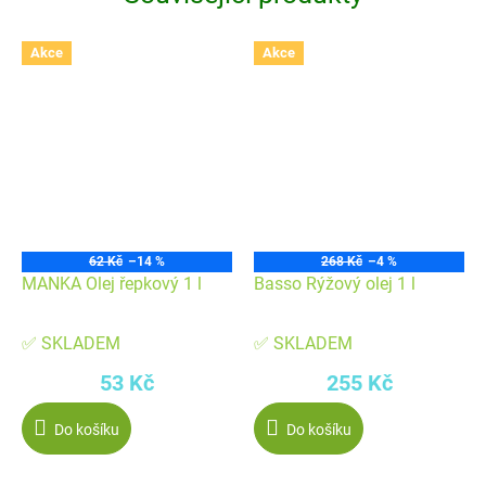
Akce
Akce
62 Kč
–14 %
268 Kč
–4 %
MANKA Olej řepkový 1 l
Basso Rýžový olej 1 l
✅ SKLADEM
✅ SKLADEM
53 Kč
255 Kč
Do košíku
Do košíku
-
-