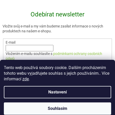
Odebírat newsletter
Vložte svůj e-mail a my vám budeme zasílat informace o nových
produktech na našem e-shopu.
E-mail
Vložením e-mailu souhlasíte s
podmínkami ochrany osobních
údajů
Tento web používá soubory cookie. Dalším procházením
PŘIHLÁSIT SE
tohoto webu vyjadřujete souhlas s jejich používáním.. Více
informací
zde
.
Nastavení
Vytvořil Shoptet Premium
Souhlasím
Copyright 2026
🇨🇿 TERUNKA
. Všechna práva vyhrazena.