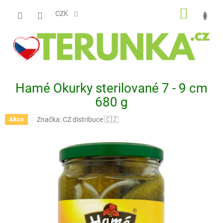
Přejít
NÁKUP
na
CZK
obsah
KOŠÍK
Hamé Okurky sterilované 7 - 9 cm
680 g
Značka:
CZ distribuce 🇨🇿
Akce