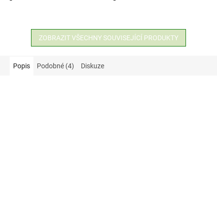
ZOBRAZIT VŠECHNY SOUVISEJÍCÍ PRODUKTY
Popis
Podobné (4)
Diskuze
Akce
65 Kč
–9 %
129 Kč
–14 %
ALBA Ocet jablečný - 5 % -
METRO Chef Ocet rýžový 1
láhev, 1 litr
l