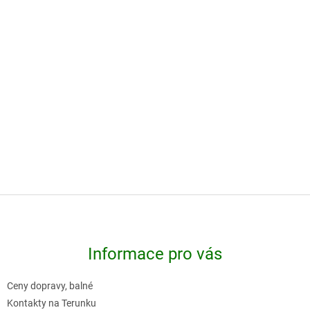
✅ SKLADEM
✅ SKLADEM
59 Kč
110 Kč
Do košíku
Do košíku
-
Z
á
p
Informace pro vás
a
t
Ceny dopravy, balné
í
Kontakty na Terunku