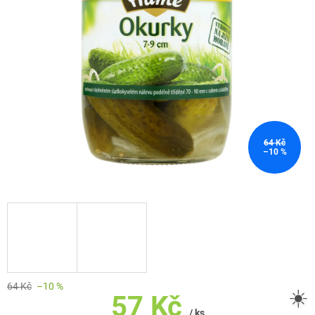
64 Kč
–10 %
64 Kč
–10 %
☀️
57 Kč
/ ks