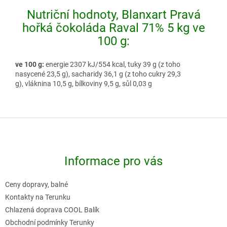
Nutriční hodnoty, Blanxart Pravá
hořká čokoláda Raval 71% 5 kg ve
100 g:
ve 100 g:
energie 2307 kJ/554 kcal, tuky 39 g (z toho
nasycené 23,5 g), sacharidy 36,1 g (z toho cukry 29,3
g), vláknina 10,5 g, bílkoviny 9,5 g, sůl 0,03 g
Z
á
p
Informace pro vás
a
t
Ceny dopravy, balné
í
Kontakty na Terunku
Chlazená doprava COOL Balík
Obchodní podmínky Terunky