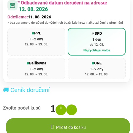
* Odhadované datum doručení na adresu:
12. 08. 2026
Odešleme:
11. 08. 2026
* bez garance u doručení do výdejních boxů, kde hrozí riziko zdržení a přeplnění
PPL
⚡ DPD
1–2 dny
1 den
12. 08. – 13. 08.
do 12. 08.
Nejrychlejší volba
Balíkovna
ONE
1–2 dny
1–2 dny
12. 08. – 13. 08.
12. 08. – 13. 08.
🚚 Ceník doručení
Přidat do košíku