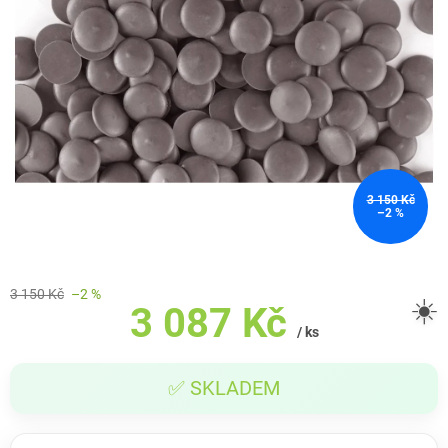
3 150 Kč
–2 %
3 150 Kč
–2 %
☀️
3 087 Kč
/ ks
Měrná
✅ SKLADEM
cena: