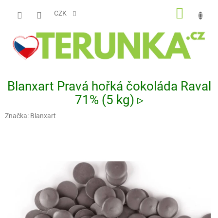
Přejít
NÁKUP
na
CZK
obsah
KOŠÍK
Blanxart Pravá hořká čokoláda Raval
71% (5 kg) ▹
Značka:
Blanxart