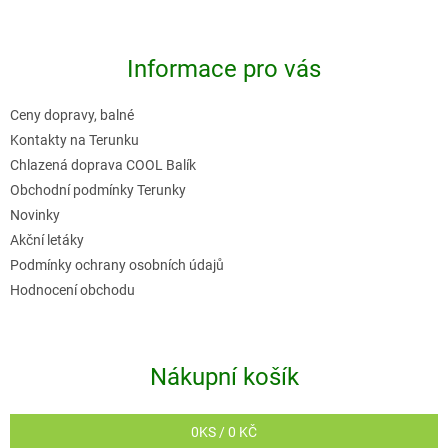
l
á
á
p
d
Informace pro vás
a
a
t
c
Ceny dopravy, balné
í
í
Kontakty na Terunku
p
Chlazená doprava COOL Balík
r
Obchodní podmínky Terunky
v
Novinky
k
Akční letáky
y
Podmínky ochrany osobních údajů
v
Hodnocení obchodu
ý
p
i
Nákupní košík
s
u
0
KS /
0 KČ