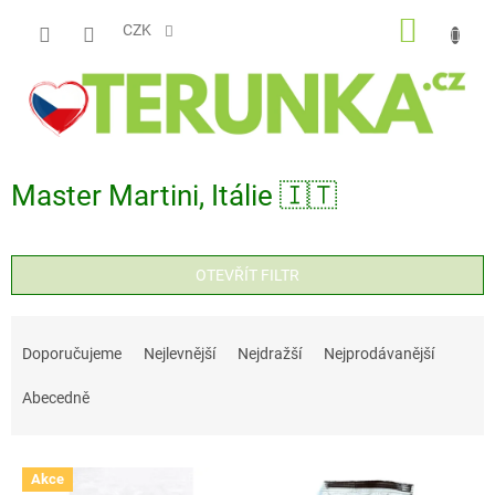
Přejít
NÁKUP
na
CZK
obsah
KOŠÍK
Master Martini, Itálie 🇮🇹
OTEVŘÍT FILTR
Ř
a
Doporučujeme
Nejlevnější
Nejdražší
Nejprodávanější
z
Abecedně
e
n
V
í
Akce