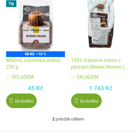
ý
p
Tip
p
r
i
o
s
d
p
u
r
k
o
t
50 Kč
–10 %
d
ů
Mléčná, cukrářská poleva
100% Kakaové máslo v
u
250 g
peckách Master Martini (1
k
kg) ▹
✅ SKLADEM
✅ SKLADEM
t
45 Kč
1 743 Kč
ů
Do košíku
Do košíku
2
položek celkem
O
v
Z