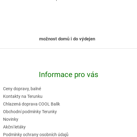
O
v
l
á
d
možnost domů i do výdejen
a
c
Z
í
á
p
p
r
Informace pro vás
a
v
t
k
Ceny dopravy, balné
í
y
Kontakty na Terunku
v
Chlazená doprava COOL Balík
Obchodní podmínky Terunky
ý
Novinky
p
Akční letáky
i
Podmínky ochrany osobních údajů