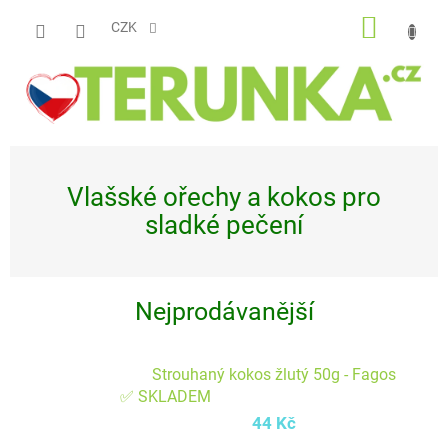
Přejít
NÁKUP
na
CZK
obsah
KOŠÍK
Vlašské ořechy a kokos pro
sladké pečení
Nejprodávanější
Strouhaný kokos žlutý 50g - Fagos
✅ SKLADEM
44 Kč