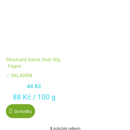
Strouhaný kokos žlutý 50g
- Fagos
✅ SKLADEM
44 Kč
Měrná
88 Kč / 100 g
cena:
Do košíku
5
položek celkem