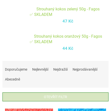
Strouhaný kokos zelený 50g - Fagos
✅ SKLADEM
47 Kč
Strouhaný kokos oranžový 50g - Fagos
✅ SKLADEM
44 Kč
Ř
a
Doporučujeme
Nejlevnější
Nejdražší
Nejprodávanější
z
Abecedně
e
n
í
OTEVŘÍT FILTR
p
V
r