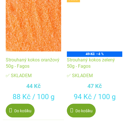
49 Kč
–4 %
Strouhaný kokos oranžový
Strouhaný kokos zelený
50g - Fagos
50g - Fagos
✅ SKLADEM
✅ SKLADEM
44 Kč
47 Kč
Měrná
Měrná
88 Kč / 100 g
94 Kč / 100 g
cena:
cena:
Do košíku
Do košíku