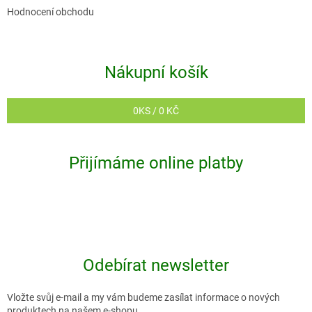
s
Hodnocení obchodu
u
Nákupní košík
0
KS /
0 KČ
Přijímáme online platby
Odebírat newsletter
Vložte svůj e-mail a my vám budeme zasílat informace o nových
produktech na našem e-shopu.