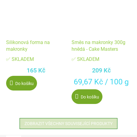
Silikonová forma na
Směs na makronky 300g
makronky
hnědá - Cake Masters
✅ SKLADEM
✅ SKLADEM
165 Kč
209 Kč
Měrná
69,67 Kč / 100 g
Do košíku
cena:
Do košíku
ZOBRAZIT VŠECHNY SOUVISEJÍCÍ PRODUKTY