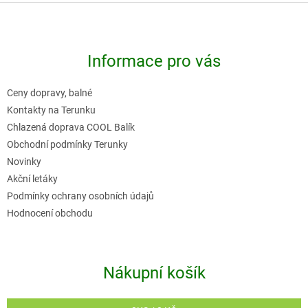
Z
á
p
Informace pro vás
a
t
Ceny dopravy, balné
í
Kontakty na Terunku
Chlazená doprava COOL Balík
Obchodní podmínky Terunky
Novinky
Akční letáky
Podmínky ochrany osobních údajů
Hodnocení obchodu
Nákupní košík