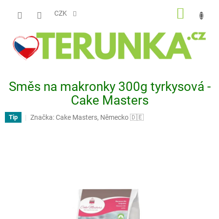
Přejít
NÁKUP
na
CZK
obsah
KOŠÍK
Směs na makronky 300g tyrkysová -
Cake Masters
Značka:
Cake Masters, Německo 🇩🇪
Tip