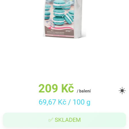
209 Kč
☀️
/ balení
Měrná
69,67 Kč / 100 g
cena:
✅ SKLADEM