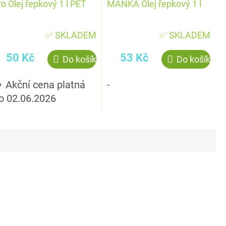
ro Olej řepkový 1 l PET
MANKA Olej řepkový 1 l
✅ SKLADEM
✅ SKLADEM
50 Kč
53 Kč
Do košíku
Do košíku
 Akční cena platná
-
o 02.06.2026