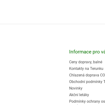
Z
á
p
a
t
Informace pro v
í
Ceny dopravy, balné
Kontakty na Terunku
Chlazená doprava CO
Obchodní podmínky 
Novinky
Akční letáky
Podmínky ochrany os