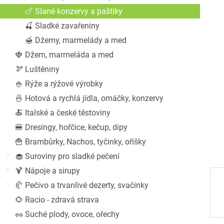
a
🍗 Slané konzervy a paštiky
n
🍒 Sladké zavařeniny
e
l
🍯 Džemy, marmelády a med
🍓 Džem, marmeláda a med
🫘 Luštěniny
🍚 Rýže a rýžové výrobky
🍜 Hotová a rychlá jídla, omáčky, konzervy
🍝 Italské a české těstoviny
🍔 Dresingy, hořčice, kečup, dipy
🍟 Brambůrky, Nachos, tyčinky, oříšky
🧁 Suroviny pro sladké pečení
🍹 Nápoje a sirupy
🥐 Pečivo a trvanlivé dezerty, svačinky
🌻 Racio - zdravá strava
🥜 Suché plody, ovoce, ořechy