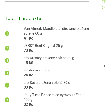
F
Ol
pa
Top 10 produktů
Van Almerk Mandle blanšírované pražené
solené 60 g
41 Kč
-
JERKY Beef Original 25 g
73 Kč
aro Arašídy pražené solené 80 g
15 Kč
P
KK Arašídy 100 g
24 Kč
A
aro Kešu pražené solené 80 g
33 Kč
Jolly Time Popcorn se sýrovou příchutí
100 g
32 Kč