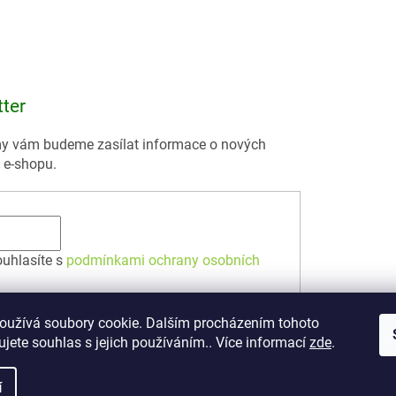
tter
 my vám budeme zasílat informace o nových
 e-shopu.
ouhlasíte s
podmínkami ochrany osobních
oužívá soubory cookie. Dalším procházením tohoto
jete souhlas s jejich používáním.. Více informací
zde
.
í