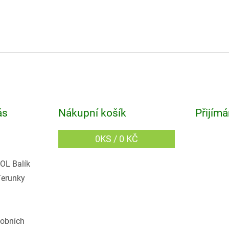
ás
Nákupní košík
Přijímá
0
KS /
0 KČ
OL Balík
Terunky
obních