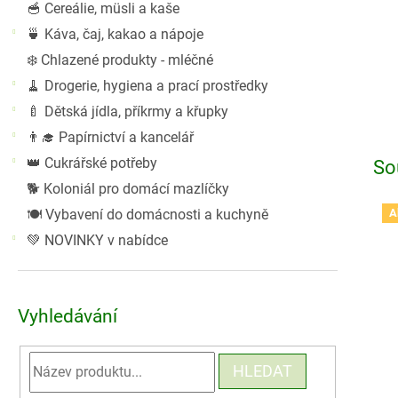
🥣 Cereálie, müsli a kaše
🍵 Káva, čaj, kakao a nápoje
❄️ Chlazené produkty - mléčné
🧹 Drogerie, hygiena a prací prostředky
🍼 Dětská jídla, příkrmy a křupky
👨‍🎓 Papírnictví a kancelář
👑 Cukrářské potřeby
So
🐕 Koloniál pro domácí mazlíčky
🍽️ Vybavení do domácnosti a kuchyně
A
💚 NOVINKY v nabídce
Vyhledávání
HLEDAT