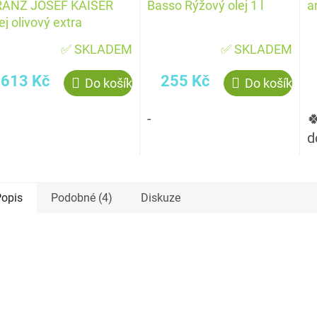
RANZ JOSEF KAISER
Basso Rýžový olej 1 l
a
ej olivový extra
nenský 2 l PET
✅ SKLADEM
✅ SKLADEM
613 Kč
255 Kč
Do košíku
Do košíku
-

d
opis
Podobné (4)
Diskuze
kce
Akce