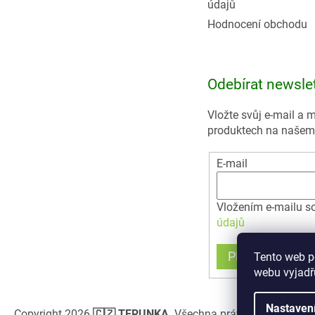
údajů
Hodnocení obchodu
Odebírat newsle
Vložte svůj e-mail a
produktech na našem
E-mail
Vložením e-mailu s
údajů
PŘIHLÁSIT SE
Tento web p
webu vyjadřu
Nastaven
Copyright 2026
🇨🇿 TERUNKA
. Všechna práva vyhrazena.