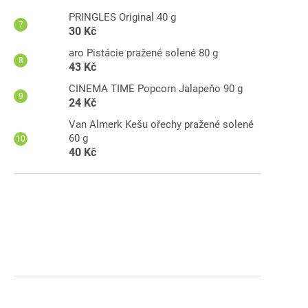
PRINGLES Original 40 g
30 Kč
aro Pistácie pražené solené 80 g
43 Kč
M
CINEMA TIME Popcorn Jalapeňo 90 g
1 l
24 Kč
Van Almerk Kešu ořechy pražené solené
60 g
40 Kč