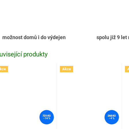
možnost domů i do výdejen
spolu již 9 let
uvisející produkty
kce
Akce
721 Kč
268 Kč
–14 %
–4 %