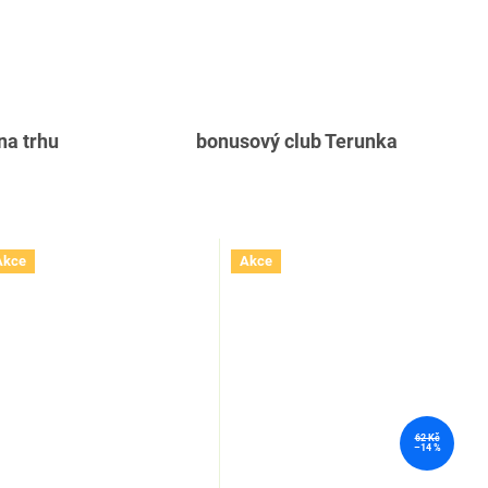
 na trhu
bonusový club Terunka
Akce
Akce
62 Kč
–14 %