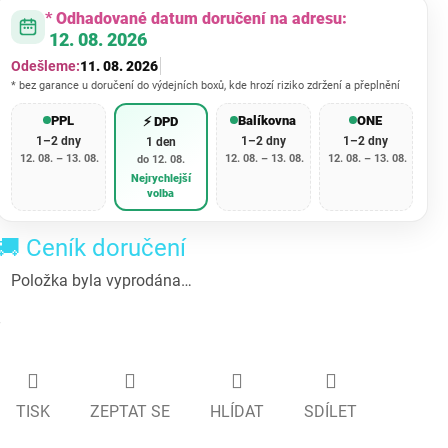
* Odhadované datum doručení na adresu:
12. 08. 2026
Odešleme:
11. 08. 2026
* bez garance u doručení do výdejních boxů, kde hrozí riziko zdržení a přeplnění
PPL
Balíkovna
ONE
⚡ DPD
1–2 dny
1–2 dny
1–2 dny
1 den
12. 08. – 13. 08.
12. 08. – 13. 08.
12. 08. – 13. 08.
do 12. 08.
Nejrychlejší
volba
🚚 Ceník doručení
Položka byla vyprodána…
TISK
ZEPTAT SE
HLÍDAT
SDÍLET