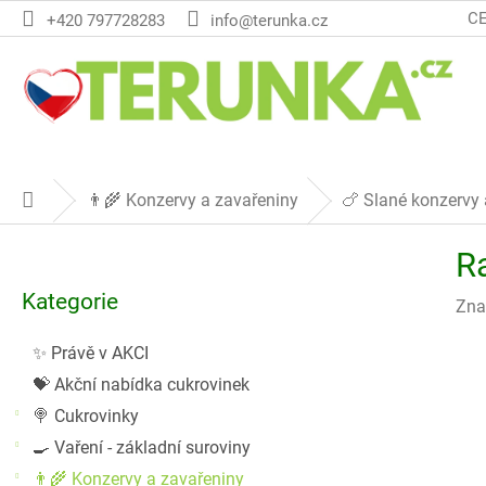
Přejít
C
+420 797728283
info@terunka.cz
na
obsah
👨‍🌾 Konzervy a zavařeniny
🍗 Slané konzervy 
Domů
P
R
o
Přeskočit
s
Kategorie
kategorie
Zna
t
r
✨ Právě v AKCI
a
💝 Akční nabídka cukrovinek
n
n
🍭 Cukrovinky
í
🍳 Vaření - základní suroviny
p
👨‍🌾 Konzervy a zavařeniny