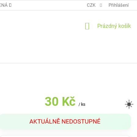
NÁ DOPRAVA COOL BALÍK
OBCHODNÍ PODMÍNKY TERUNKY
CZK
Přihlášení
NÁKUPNÍ
Prázdný košík
KOŠÍK
30 Kč
☀️
/ ks
Měrná
AKTUÁLNĚ NEDOSTUPNÉ
cena: