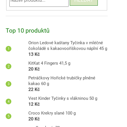
Top 10 produktů
Orion Ledové kaštany Tyčinka v mléčné
čokoládě s kakaovooříškovou náplní 45 g
13 Kč
KitKat 4 Fingers 41,5 g
20 Kč
Petráčkovy Hořické trubičky plněné
kakao 60 g
22 Kč
Vest Kinder Tyčinky s vlákninou 50 g
12 Kč
Croco Krekry slané 100 g
20 Kč