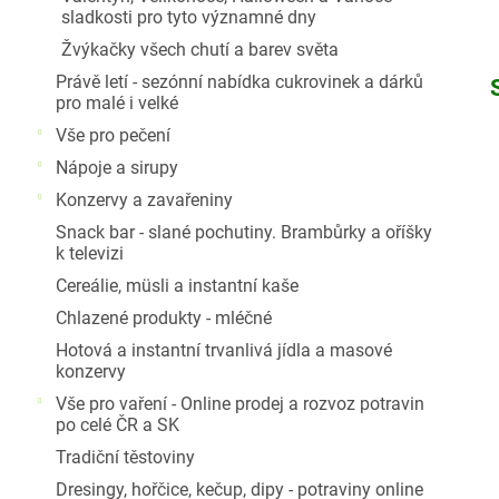
sladkosti pro tyto významné dny
Žvýkačky všech chutí a barev světa
Právě letí - sezónní nabídka cukrovinek a dárků
pro malé i velké
Vše pro pečení
Nápoje a sirupy
Konzervy a zavařeniny
Snack bar - slané pochutiny. Brambůrky a oříšky
k televizi
Cereálie, müsli a instantní kaše
Chlazené produkty - mléčné
Hotová a instantní trvanlivá jídla a masové
konzervy
Vše pro vaření - Online prodej a rozvoz potravin
po celé ČR a SK
Tradiční těstoviny
Dresingy, hořčice, kečup, dipy - potraviny online