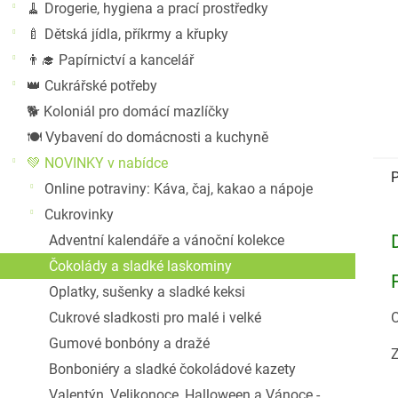
🧹 Drogerie, hygiena a prací prostředky
🍼 Dětská jídla, příkrmy a křupky
👨‍🎓 Papírnictví a kancelář
👑 Cukrářské potřeby
🐕 Koloniál pro domácí mazlíčky
🍽️ Vybavení do domácnosti a kuchyně
💚 NOVINKY v nabídce
P
Online potraviny: Káva, čaj, kakao a nápoje
Cukrovinky
Adventní kalendáře a vánoční kolekce
Čokolády a sladké laskominy
Oplatky, sušenky a sladké keksi
Cukrové sladkosti pro malé i velké
O
Gumové bonbóny a dražé
Z
Bonboniéry a sladké čokoládové kazety
Valentýn, Velikonoce, Halloween a Vánoce -