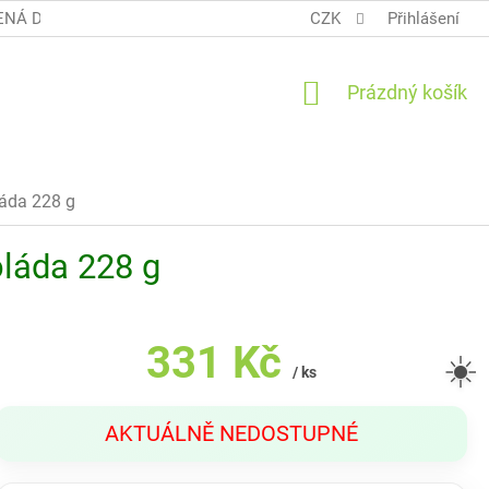
NÁ DOPRAVA COOL BALÍK
OBCHODNÍ PODMÍNKY TERUNKY
CZK
Přihlášení
NÁKUPNÍ
Prázdný košík
KOŠÍK
láda 228 g
oláda 228 g
331 Kč
☀️
/ ks
Měrná
AKTUÁLNĚ NEDOSTUPNÉ
cena: