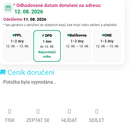
* Odhadované datum doručení na adresu:
12. 08. 2026
Odešleme:
11. 08. 2026
* bez garance u doručení do výdejních boxů, kde hrozí riziko zdržení a přeplnění
PPL
Balíkovna
ONE
⚡ DPD
1–2 dny
1–2 dny
1–2 dny
1 den
12. 08. – 13. 08.
12. 08. – 13. 08.
12. 08. – 13. 08.
do 12. 08.
Nejrychlejší
volba
🚚 Ceník doručení
Položka byla vyprodána…
TISK
ZEPTAT SE
HLÍDAT
SDÍLET