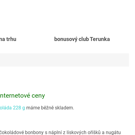
 na trhu
bonusový club Terunka
internetové ceny
koláda 228 g
máme běžně skladem.
okoládové bonbony s náplní z lískových oříšků a nugátu