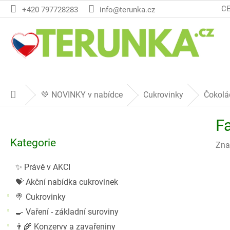
Přejít
C
+420 797728283
info@terunka.cz
na
obsah
💚 NOVINKY v nabídce
Cukrovinky
Čokolá
Domů
P
F
o
Přeskočit
s
Kategorie
kategorie
Zna
t
r
✨ Právě v AKCI
a
💝 Akční nabídka cukrovinek
n
n
🍭 Cukrovinky
í
🍳 Vaření - základní suroviny
p
👨‍🌾 Konzervy a zavařeniny