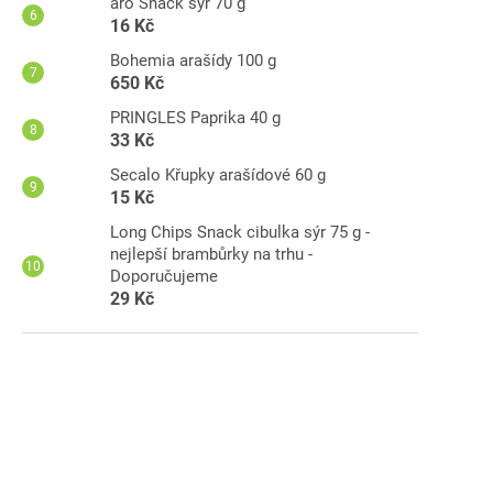
aro Snack sýr 70 g
16 Kč
Bohemia arašídy 100 g
650 Kč
PRINGLES Paprika 40 g
33 Kč
Secalo Křupky arašídové 60 g
15 Kč
Long Chips Snack cibulka sýr 75 g -
nejlepší brambůrky na trhu -
Doporučujeme
29 Kč