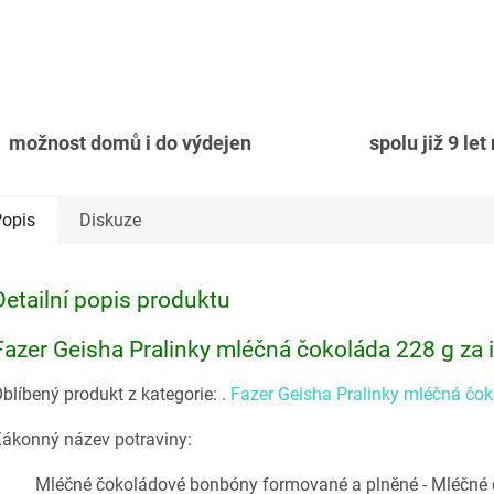
možnost domů i do výdejen
spolu již 9 let
opis
Diskuze
Detailní popis produktu
Fazer Geisha Pralinky mléčná čokoláda 228 g za 
blíbený produkt z kategorie:
.
Fazer Geisha Pralinky mléčná čo
ákonný název potraviny:
Mléčné čokoládové bonbóny formované a plněné - Mléčné č