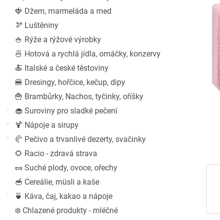
a
🍓 Džem, marmeláda a med
n
🫘 Luštěniny
e
l
🍚 Rýže a rýžové výrobky
🍜 Hotová a rychlá jídla, omáčky, konzervy
🍝 Italské a české těstoviny
🍔 Dresingy, hořčice, kečup, dipy
🍟 Brambůrky, Nachos, tyčinky, oříšky
🧁 Suroviny pro sladké pečení
🍹 Nápoje a sirupy
🥐 Pečivo a trvanlivé dezerty, svačinky
🌻 Racio - zdravá strava
🥜 Suché plody, ovoce, ořechy
🥣 Cereálie, müsli a kaše
🍵 Káva, čaj, kakao a nápoje
❄️ Chlazené produkty - mléčné