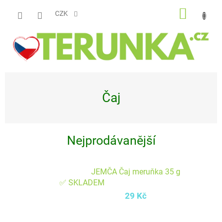
Přejít
NÁKUP
na
CZK
obsah
KOŠÍK
Čaj
Nejprodávanější
JEMČA Čaj meruňka 35 g
✅ SKLADEM
29 Kč