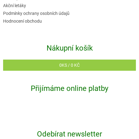
p
Akční letáky
i
Podmínky ochrany osobních údajů
s
Hodnocení obchodu
u
Nákupní košík
0
KS /
0 KČ
Přijímáme online platby
Odebírat newsletter