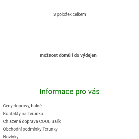
3
položek celkem
O
v
l
á
d
možnost domů i do výdejen
a
c
Z
í
á
p
p
r
Informace pro vás
a
v
t
k
Ceny dopravy, balné
í
y
Kontakty na Terunku
v
Chlazená doprava COOL Balík
Obchodní podmínky Terunky
ý
Novinky