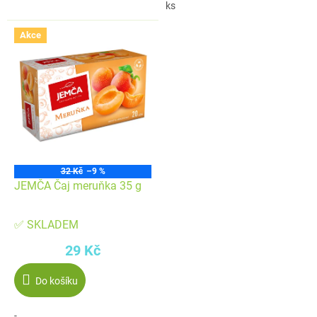
ks
Akce
32 Kč
–9 %
JEMČA Čaj meruňka 35 g
✅ SKLADEM
29 Kč
Do košíku
-