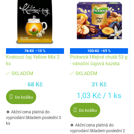
o
p
d
i
u
s
k
p
t
r
ů
o
76 Kč
–10 %
103 Kč
–69 %
d
Kvetoucí čaj Yellow Mix 2
Pickwick Hřejivé chutě 53 g
u
ks
- vánoční čajová kazeta
k
✅ SKLADEM
✅ SKLADEM
t
68 Kč
31 Kč
ů
Měrná
1,03 Kč / 1 ks
Do košíku
cena:
Do košíku
🍀 Akční cena platná do
vyprodání Skladem poslední 3
ks
🍀 Akční cena platná do
vyprodání Skladem poslední 2