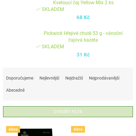
Kvetoucí čaj Yellow Mix 2 ks
✅ SKLADEM
68 Kč
Pickwick Hřejivé chutě 53 g - vánoční
čajová kazeta
✅ SKLADEM
31 Kč
Ř
a
Doporučujeme
Nejlevnější
Nejdražší
Nejprodávanější
z
Abecedně
e
n
í
OTEVŘÍT FILTR
p
V
r
Akce
Akce
ý