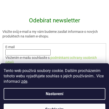
Odebírat newsletter
Vložte svůj e-mail a my vám budeme zasílat informace o nových
produktech na našem e-shopu.
E-mail
Vložením e-mailu souhlasíte s
podmínkami ochrany osobních
údajů
Tento web používá soubory cookie. Dalším procházením
PŘIHLÁSIT SE
tohoto webu vyjadřujete souhlas s jejich používáním.. Více
informací
zde
.
Nastavení
Vytvořil Shoptet Premium