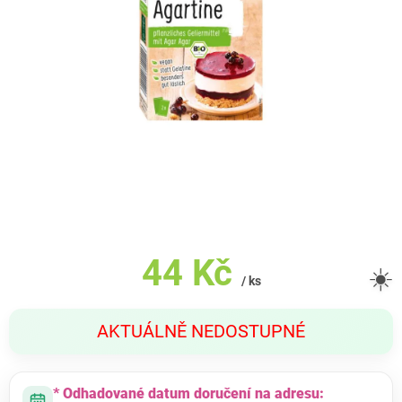
44 Kč
☀️
/ ks
Měrná
AKTUÁLNĚ NEDOSTUPNÉ
cena:
* Odhadované datum doručení na adresu: