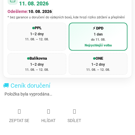
11. 08. 2026
Odešleme:
10. 08. 2026
* bez garance u doručení do výdejních boxů, kde hrozí riziko zdržení a přeplnění
PPL
⚡ DPD
1–2 dny
1 den
11. 08. – 12. 08.
do 11. 08.
Nejrychlejší volba
Balíkovna
ONE
1–2 dny
1–2 dny
11. 08. – 12. 08.
11. 08. – 12. 08.
🚚 Ceník doručení
Položka byla vyprodána…
ZEPTAT SE
HLÍDAT
SDÍLET