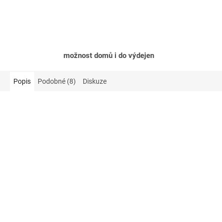
možnost domů i do výdejen
Popis
Podobné (8)
Diskuze
Akce
Akce
50 Kč
–14 %
74 Kč
–14 %
aro Brusinky 80 g
Alibona Borůvky 270 g