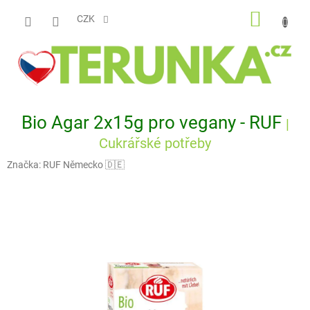
Přejít
NÁKUP
na
CZK
obsah
KOŠÍK
Bio Agar 2x15g pro vegany - RUF
|
Cukrářské potřeby
Značka:
RUF Německo 🇩🇪