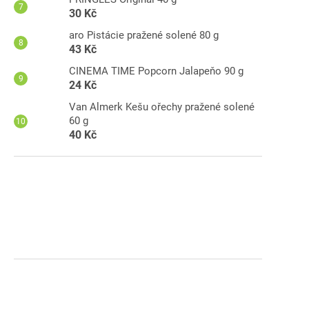
30 Kč
aro Pistácie pražené solené 80 g
43 Kč
CINEMA TIME Popcorn Jalapeňo 90 g
24 Kč
Van Almerk Kešu ořechy pražené solené
60 g
40 Kč