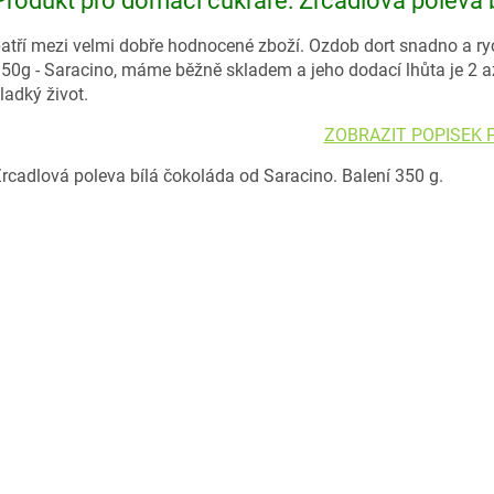
Produkt pro domácí cukráře: Zrcadlová poleva b
atří mezi velmi dobře hodnocené zboží. Ozdob dort snadno a r
50g - Saracino, máme běžně skladem a jeho dodací lhůta je 2 
ladký život.
ZOBRAZIT POPISEK
rcadlová poleva bílá čokoláda od Saracino. Balení 350 g.