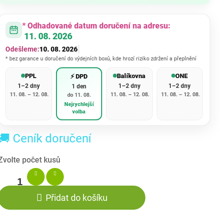
cena:
* Odhadované datum doručení na adresu:
11. 08. 2026
Odešleme:
10. 08. 2026
* bez garance u doručení do výdejních boxů, kde hrozí riziko zdržení a přeplnění
PPL
Balíkovna
ONE
⚡ DPD
1–2 dny
1–2 dny
1–2 dny
1 den
11. 08. – 12. 08.
11. 08. – 12. 08.
11. 08. – 12. 08.
do 11. 08.
Nejrychlejší
volba
🚚 Ceník doručení
Přidat do košíku