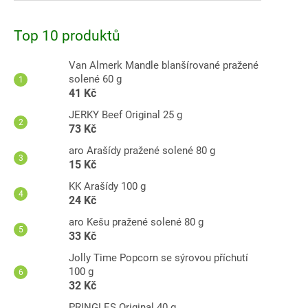
Top 10 produktů
Van Almerk Mandle blanšírované pražené
solené 60 g
41 Kč
JERKY Beef Original 25 g
73 Kč
aro Arašídy pražené solené 80 g
15 Kč
KK Arašídy 100 g
24 Kč
aro Kešu pražené solené 80 g
33 Kč
Jolly Time Popcorn se sýrovou příchutí
100 g
32 Kč
PRINGLES Original 40 g