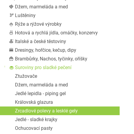
a
🍓 Džem, marmeláda a med
n
🫘 Luštěniny
e
l
🍚 Rýže a rýžové výrobky
🍜 Hotová a rychlá jídla, omáčky, konzervy
🍝 Italské a české těstoviny
🍔 Dresingy, hořčice, kečup, dipy
🍟 Brambůrky, Nachos, tyčinky, oříšky
🧁 Suroviny pro sladké pečení
Ztužovače
Džem, marmeláda a med
Jedlé lepidla - piping gel
Královská glazura
Zrcadlové polevy a lesklé gely
Jedlé - sladké krajky
Ochucovací pasty