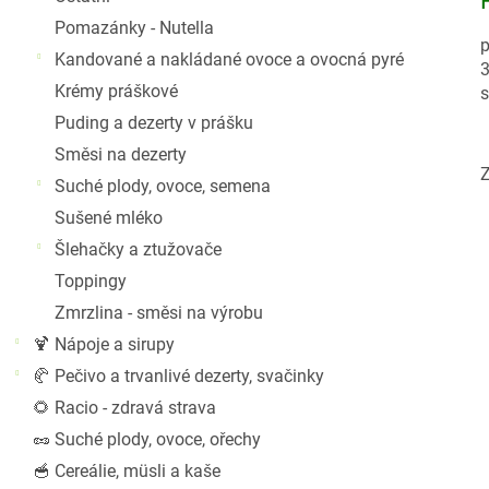
Pomazánky - Nutella
p
Kandované a nakládané ovoce a ovocná pyré
3
Krémy práškové
s
Puding a dezerty v prášku
Směsi na dezerty
Z
Suché plody, ovoce, semena
Sušené mléko
Šlehačky a ztužovače
Toppingy
Zmrzlina - směsi na výrobu
🍹 Nápoje a sirupy
🥐 Pečivo a trvanlivé dezerty, svačinky
🌻 Racio - zdravá strava
🥜 Suché plody, ovoce, ořechy
🥣 Cereálie, müsli a kaše