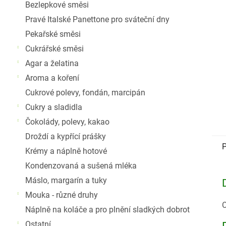
Bezlepkové směsi
Pravé Italské Panettone pro sváteční dny
Pekařské směsi
Cukrářské směsi
Agar a želatina
Aroma a koření
Cukrové polevy, fondán, marcipán
Cukry a sladidla
Čokolády, polevy, kakao
Droždí a kypřící prášky
P
Krémy a náplně hotové
Kondenzovaná a sušená mléka
Máslo, margarín a tuky
Mouka - různé druhy
C
Náplně na koláče a pro plnění sladkých dobrot
Ostatní