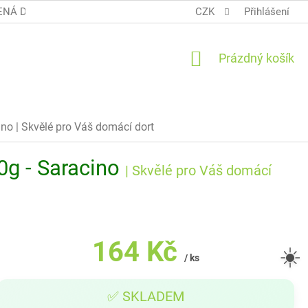
NÁ DOPRAVA COOL BALÍK
OBCHODNÍ PODMÍNKY TERUNKY
CZK
Přihlášení
NÁKUPNÍ
Prázdný košík
KOŠÍK
cino
| Skvělé pro Váš domácí dort
0g - Saracino
| Skvělé pro Váš domácí
164 Kč
☀️
/ ks
Měrná
✅ SKLADEM