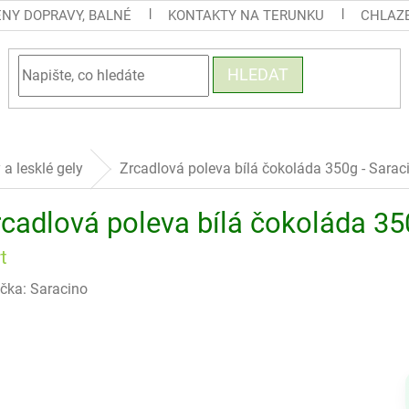
ENY DOPRAVY, BALNÉ
KONTAKTY NA TERUNKU
CHLAZE
HLEDAT
a lesklé gely
Zrcadlová poleva bílá čokoláda 350g - Sara
rcadlová poleva bílá čokoláda 35
t
čka:
Saracino