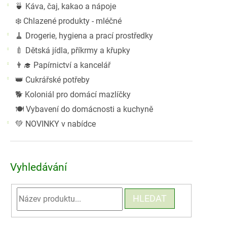
🍵 Káva, čaj, kakao a nápoje
❄️ Chlazené produkty - mléčné
🧹 Drogerie, hygiena a prací prostředky
🍼 Dětská jídla, příkrmy a křupky
👨‍🎓 Papírnictví a kancelář
👑 Cukrářské potřeby
🐕 Koloniál pro domácí mazlíčky
🍽️ Vybavení do domácnosti a kuchyně
💚 NOVINKY v nabídce
Vyhledávání
HLEDAT