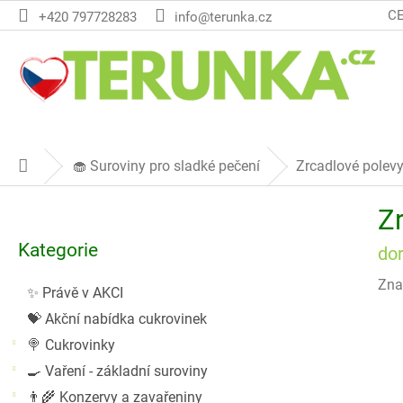
Přejít
C
+420 797728283
info@terunka.cz
na
obsah
🧁 Suroviny pro sladké pečení
Zrcadlové polevy 
Domů
P
Z
o
Přeskočit
s
Kategorie
kategorie
dor
t
r
Zna
✨ Právě v AKCI
a
💝 Akční nabídka cukrovinek
n
n
🍭 Cukrovinky
í
🍳 Vaření - základní suroviny
p
👨‍🌾 Konzervy a zavařeniny