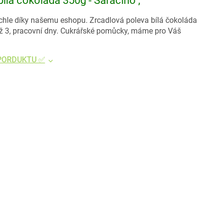
ílá čokoláda 350g - Saracino ,
ychle díky našemu eshopu. Zrcadlová poleva bílá čokoláda
až 3, pracovní dny. Cukrářské pomůcky, máme pro Váš
 PORDUKTU ✅