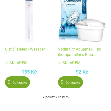
ý
p
p
r
i
o
s
d
p
u
r
k
o
t
d
ů
Čistící štětec - Wessper
Vodní filtr Aquamax 1 ks
u
(kompatibilní s Brita
k
Maxtra) - Wessper
✅ SKLADEM
✅ SKLADEM
t
155 Kč
92 Kč
ů
Do košíku
Do košíku
2
položek celkem
O
v
Z