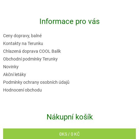
l
á
á
p
d
Informace pro vás
a
a
t
c
Ceny dopravy, balné
í
í
Kontakty na Terunku
p
Chlazená doprava COOL Balík
r
Obchodní podmínky Terunky
v
Novinky
k
Akční letáky
y
Podmínky ochrany osobních údajů
v
Hodnocení obchodu
ý
p
i
Nákupní košík
s
u
0
KS /
0 KČ