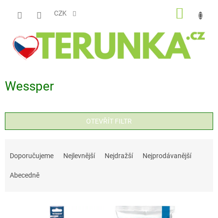
Přejít
NÁKUP
na
CZK
obsah
KOŠÍK
Wessper
OTEVŘÍT FILTR
Ř
a
Doporučujeme
Nejlevnější
Nejdražší
Nejprodávanější
z
Abecedně
e
n
V
í