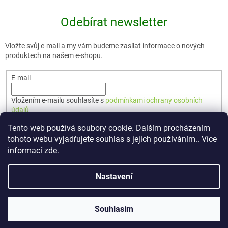
Odebírat newsletter
Vložte svůj e-mail a my vám budeme zasílat informace o nových
produktech na našem e-shopu.
E-mail
Vložením e-mailu souhlasíte s
podmínkami ochrany osobních
údajů
Tento web používá soubory cookie. Dalším procházením
PŘIHLÁSIT SE
tohoto webu vyjadřujete souhlas s jejich používáním.. Více
informací
zde
.
Nastavení
Vytvořil Shoptet Premium
Souhlasím
Copyright 2026
🇨🇿 TERUNKA
. Všechna práva vyhrazena.