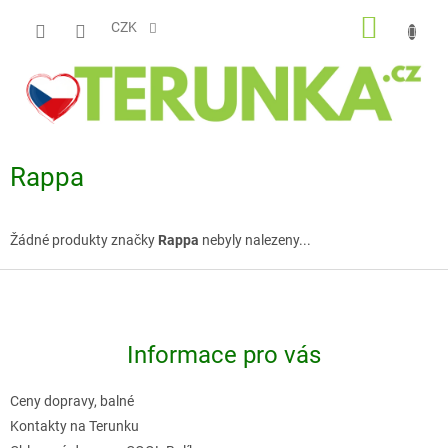
Přejít
NÁKUP
na
CZK
obsah
KOŠÍK
Rappa
Žádné produkty značky
Rappa
nebyly nalezeny...
Z
á
p
Informace pro vás
a
t
Ceny dopravy, balné
í
Kontakty na Terunku