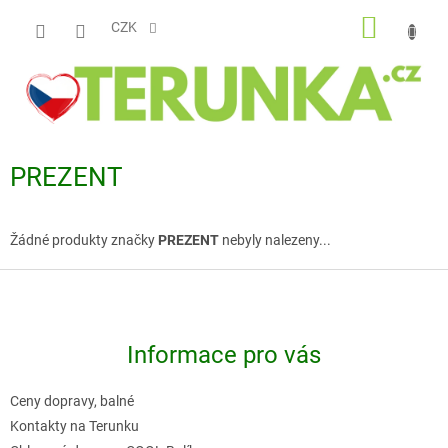
Přejít
NÁKUP
na
CZK
obsah
KOŠÍK
PREZENT
Žádné produkty značky
PREZENT
nebyly nalezeny...
Z
á
p
Informace pro vás
a
t
Ceny dopravy, balné
í
Kontakty na Terunku