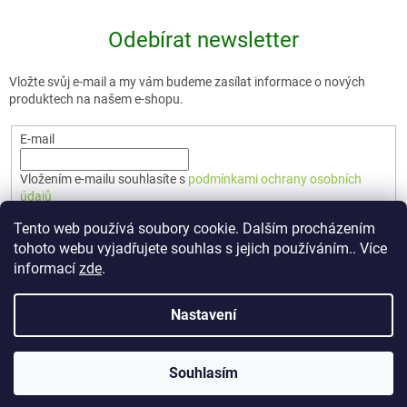
Odebírat newsletter
Vložte svůj e-mail a my vám budeme zasílat informace o nových
produktech na našem e-shopu.
E-mail
Vložením e-mailu souhlasíte s
podmínkami ochrany osobních
údajů
Tento web používá soubory cookie. Dalším procházením
PŘIHLÁSIT SE
tohoto webu vyjadřujete souhlas s jejich používáním.. Více
informací
zde
.
Nastavení
Vytvořil Shoptet Premium
Souhlasím
Copyright 2026
🇨🇿 TERUNKA
. Všechna práva vyhrazena.