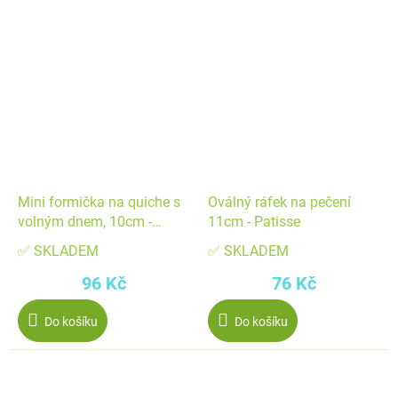
Mini formička na quiche s
Oválný ráfek na pečení
volným dnem, 10cm -
11cm - Patisse
Patisse
✅ SKLADEM
✅ SKLADEM
96 Kč
76 Kč
Do košíku
Do košíku