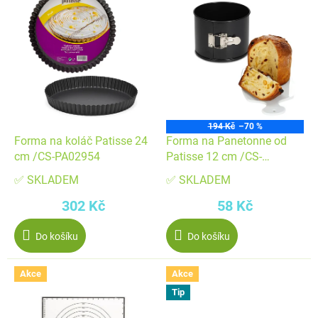
ý
p
p
r
i
o
s
d
p
u
r
k
o
t
194 Kč
–70 %
d
ů
Forma na koláč Patisse 24
Forma na Panetonne od
u
cm /CS-PA02954
Patisse 12 cm /CS-
k
PA02819
✅ SKLADEM
✅ SKLADEM
t
302 Kč
58 Kč
ů
Do košíku
Do košíku
Akce
Akce
Tip