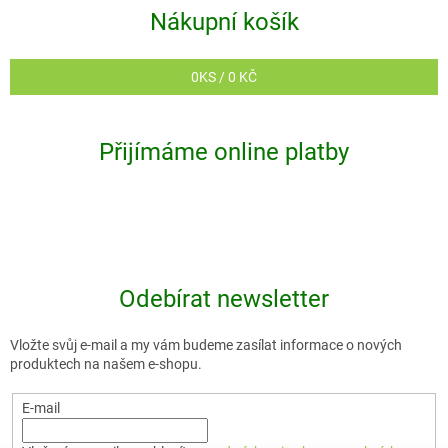
i
Nákupní košík
s
u
0
KS /
0 KČ
Přijímáme online platby
Odebírat newsletter
Vložte svůj e-mail a my vám budeme zasílat informace o nových
produktech na našem e-shopu.
E-mail