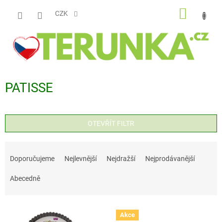
Přejít
NÁKUP
na
CZK
obsah
KOŠÍK
PATISSE
OTEVŘÍT FILTR
Ř
a
Doporučujeme
Nejlevnější
Nejdražší
Nejprodávanější
z
Abecedně
e
n
V
í
Akce