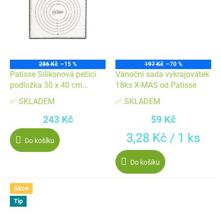
286 Kč
–15 %
197 Kč
–70 %
Patisse Silikonová pečicí
Vánoční sada vykrajovátek
podložka 30 x 40 cm
18ks X-MAS od Patisse
/D_01706
✅ SKLADEM
✅ SKLADEM
243 Kč
59 Kč
Měrná
3,28 Kč / 1 ks
Do košíku
cena:
Do košíku
Akce
Tip