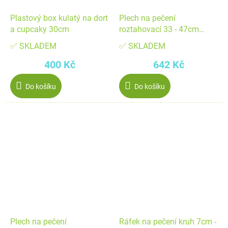
Plastový box kulatý na dort
Plech na pečení
a cupcaky 30cm
roztahovací 33 - 47cm
hluboký - Patisse
✅ SKLADEM
✅ SKLADEM
400 Kč
642 Kč
Do košíku
Do košíku
Plech na pečení
Ráfek na pečení kruh 7cm -