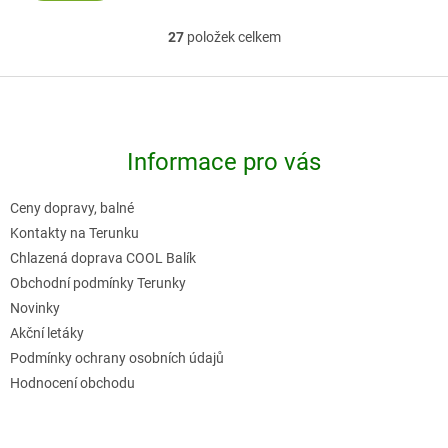
27
položek celkem
O
v
Z
l
á
á
p
d
Informace pro vás
a
a
t
c
Ceny dopravy, balné
í
í
Kontakty na Terunku
p
Chlazená doprava COOL Balík
r
Obchodní podmínky Terunky
v
Novinky
k
Akční letáky
y
Podmínky ochrany osobních údajů
v
Hodnocení obchodu
ý
p