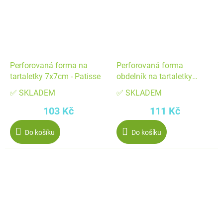
Perforovaná forma na
Perforovaná forma
tartaletky 7x7cm - Patisse
obdelník na tartaletky
10x6cm - Patisse
✅ SKLADEM
✅ SKLADEM
103 Kč
111 Kč
Do košíku
Do košíku