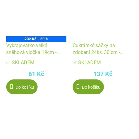
202 Kč
–69 %
Vykrajovátko velká
Cukrářské sáčky na
sněhová vločka 19cm -
zdobení 24ks, 30 cm -
Patisse
Patisse
✅ SKLADEM
✅ SKLADEM
61 Kč
137 Kč
Do košíku
Do košíku