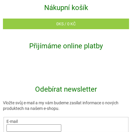
i
Nákupní košík
s
u
0
KS /
0 KČ
Přijímáme online platby
Odebírat newsletter
Vložte svůj e-mail a my vám budeme zasílat informace o nových
produktech na našem e-shopu.
E-mail