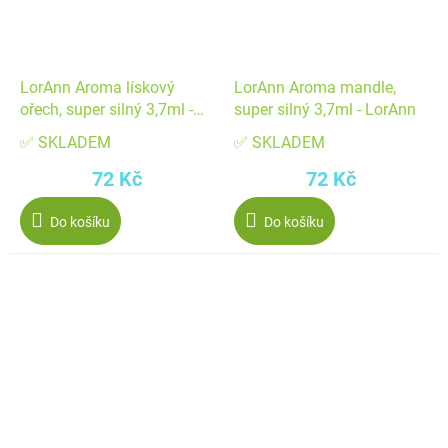
LorAnn Aroma lískový
LorAnn Aroma mandle,
ořech, super silný 3,7ml -
super silný 3,7ml - LorAnn
LorAnn
✅ SKLADEM
✅ SKLADEM
72 Kč
72 Kč
Do košíku
Do košíku