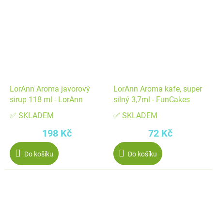
LorAnn Aroma javorový
LorAnn Aroma kafe, super
sirup 118 ml - LorAnn
silný 3,7ml - FunCakes
✅ SKLADEM
✅ SKLADEM
198 Kč
72 Kč
Do košíku
Do košíku