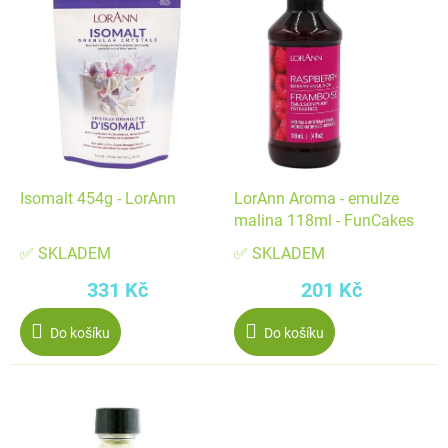
ý
p
p
r
i
o
s
d
p
u
r
k
o
t
d
ů
Isomalt 454g - LorAnn
LorAnn Aroma - emulze
u
malina 118ml - FunCakes
k
✅ SKLADEM
✅ SKLADEM
t
331 Kč
201 Kč
ů
Do košíku
Do košíku