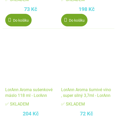
73 Kč
198 Kč
Do košíku
Do košíku
LorAnn Aroma sušenkové
LorAnn Aroma šumivé víno
máslo 118 ml - LorAnn
, super silný 3,7ml - LorAnn
✅ SKLADEM
✅ SKLADEM
204 Kč
72 Kč