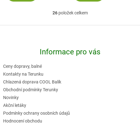
26
položek celkem
O
v
Z
l
á
á
p
d
Informace pro vás
a
a
t
c
Ceny dopravy, balné
í
í
Kontakty na Terunku
p
Chlazená doprava COOL Balík
r
Obchodní podmínky Terunky
v
Novinky
k
Akční letáky
y
Podmínky ochrany osobních údajů
v
Hodnocení obchodu
ý
p