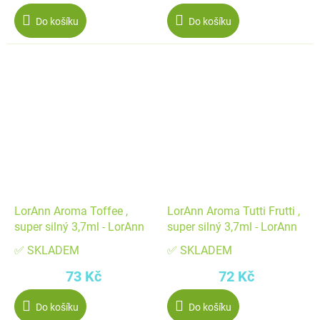
Do košíku
Do košíku
LorAnn Aroma Toffee ,
LorAnn Aroma Tutti Frutti ,
super silný 3,7ml - LorAnn
super silný 3,7ml - LorAnn
✅ SKLADEM
✅ SKLADEM
73 Kč
72 Kč
Do košíku
Do košíku