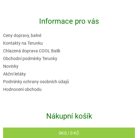
l
á
á
p
d
Informace pro vás
a
a
t
c
Ceny dopravy, balné
í
í
Kontakty na Terunku
p
Chlazená doprava COOL Balík
r
Obchodní podmínky Terunky
v
Novinky
k
Akční letáky
y
Podmínky ochrany osobních údajů
v
Hodnocení obchodu
ý
p
i
Nákupní košík
s
u
0
KS /
0 KČ