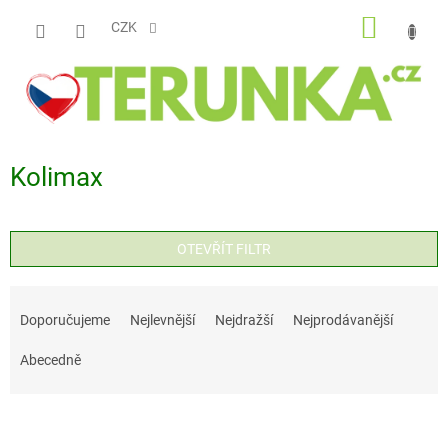
Přejít
NÁKUP
na
CZK
obsah
KOŠÍK
Kolimax
OTEVŘÍT FILTR
Ř
a
Doporučujeme
Nejlevnější
Nejdražší
Nejprodávanější
z
Abecedně
e
n
V
í