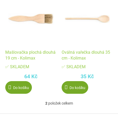
ý
p
p
r
i
o
s
d
p
u
r
k
o
t
d
ů
Mašlovačka plochá dlouhá
Oválná vařečka dlouhá 35
u
19 cm - Kolimax
cm - Kolimax
k
✅ SKLADEM
✅ SKLADEM
t
64 Kč
35 Kč
ů
Do košíku
Do košíku
2
položek celkem
O
v
Z