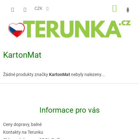
Přejít
NÁKUP
na
CZK
obsah
KOŠÍK
KartonMat
Žádné produkty značky
KartonMat
nebyly nalezeny...
Z
á
p
Informace pro vás
a
t
Ceny dopravy, balné
í
Kontakty na Terunku