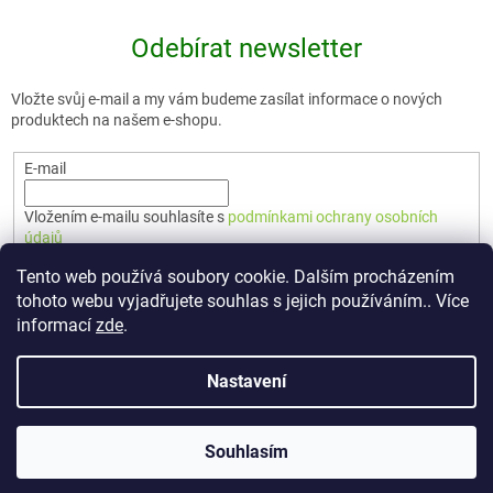
Odebírat newsletter
Vložte svůj e-mail a my vám budeme zasílat informace o nových
produktech na našem e-shopu.
E-mail
Vložením e-mailu souhlasíte s
podmínkami ochrany osobních
údajů
Tento web používá soubory cookie. Dalším procházením
PŘIHLÁSIT SE
tohoto webu vyjadřujete souhlas s jejich používáním.. Více
informací
zde
.
Nastavení
Vytvořil Shoptet Premium
Souhlasím
Copyright 2026
🇨🇿 TERUNKA
. Všechna práva vyhrazena.