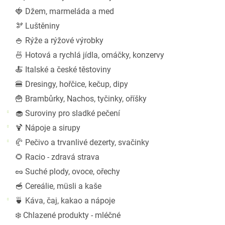
a
🍓 Džem, marmeláda a med
n
🫘 Luštěniny
e
l
🍚 Rýže a rýžové výrobky
🍜 Hotová a rychlá jídla, omáčky, konzervy
🍝 Italské a české těstoviny
🍔 Dresingy, hořčice, kečup, dipy
🍟 Brambůrky, Nachos, tyčinky, oříšky
🧁 Suroviny pro sladké pečení
🍹 Nápoje a sirupy
🥐 Pečivo a trvanlivé dezerty, svačinky
🌻 Racio - zdravá strava
🥜 Suché plody, ovoce, ořechy
🥣 Cereálie, müsli a kaše
🍵 Káva, čaj, kakao a nápoje
❄️ Chlazené produkty - mléčné