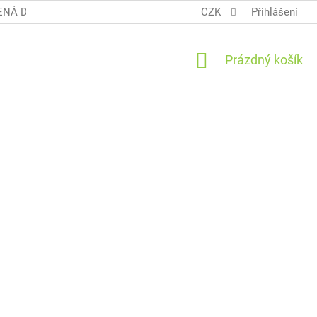
NÁ DOPRAVA COOL BALÍK
OBCHODNÍ PODMÍNKY TERUNKY
CZK
Přihlášení
NÁKUPNÍ
Prázdný košík
KOŠÍK