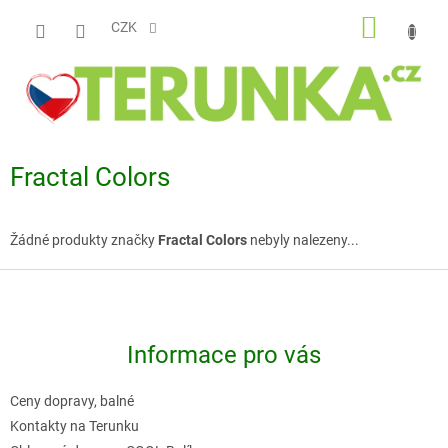
Přejít
NÁKUP
na
CZK
obsah
KOŠÍK
Fractal Colors
Žádné produkty značky
Fractal Colors
nebyly nalezeny...
Z
á
p
Informace pro vás
a
t
Ceny dopravy, balné
í
Kontakty na Terunku