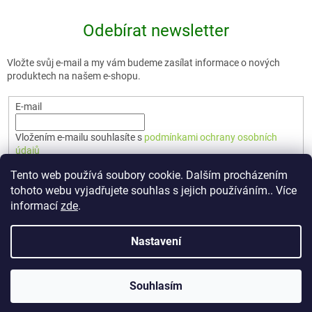
Odebírat newsletter
Vložte svůj e-mail a my vám budeme zasílat informace o nových
produktech na našem e-shopu.
E-mail
Vložením e-mailu souhlasíte s
podmínkami ochrany osobních
údajů
Tento web používá soubory cookie. Dalším procházením
PŘIHLÁSIT SE
tohoto webu vyjadřujete souhlas s jejich používáním.. Více
informací
zde
.
Nastavení
Vytvořil Shoptet Premium
Souhlasím
Copyright 2026
🇨🇿 TERUNKA
. Všechna práva vyhrazena.