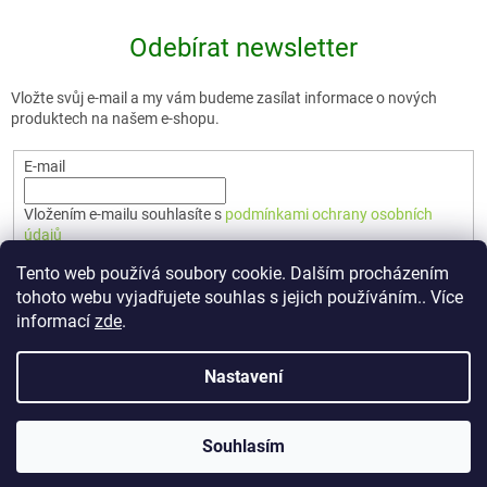
Odebírat newsletter
Vložte svůj e-mail a my vám budeme zasílat informace o nových
produktech na našem e-shopu.
E-mail
Vložením e-mailu souhlasíte s
podmínkami ochrany osobních
údajů
Tento web používá soubory cookie. Dalším procházením
PŘIHLÁSIT SE
tohoto webu vyjadřujete souhlas s jejich používáním.. Více
informací
zde
.
Nastavení
Vytvořil Shoptet Premium
Souhlasím
Copyright 2026
🇨🇿 TERUNKA
. Všechna práva vyhrazena.