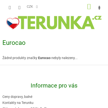
Přejít
NÁKUP
na
CZK
obsah
KOŠÍK
Eurocao
Žádné produkty značky
Eurocao
nebyly nalezeny...
Z
á
p
Informace pro vás
a
t
Ceny dopravy, balné
í
Kontakty na Terunku