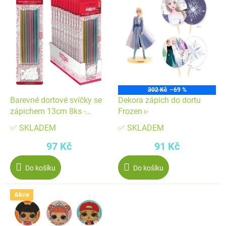
ý
p
p
r
i
o
s
d
p
u
r
k
o
t
302 Kč
–69 %
d
ů
Barevné dortové svíčky se
Dekora zápich do dortu
u
zápichem 13cm 8ks -
Frozen ▹
k
Dekora
✅ SKLADEM
✅ SKLADEM
t
97 Kč
91 Kč
ů
Do košíku
Do košíku
Akce