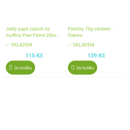
Jedlý papír zápich na
Perličky 70g zdobení -
muffiny Paw Patrol 20ks
Dekora
6,5x4cm - Dekora
✅ SKLADEM
✅ SKLADEM
115 Kč
139 Kč
Do košíku
Do košíku