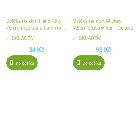
Svíčka na dort Hello Kitty
Svíčka na dort Mickey
7cm s myškou a balónky -
7,5cm šťastný den - Dekora
Dekora
✅ SKLADEM
✅ SKLADEM
34 Kč
93 Kč
Do košíku
Do košíku