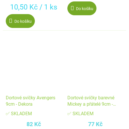
Měrná
10,50 Kč / 1 ks
Do košíku
cena:
Do košíku
Dortové svíčky Avengers
Dortové svíčky barevné
9cm - Dekora
Mickey a přátelé 9cm -
Dekora
✅ SKLADEM
✅ SKLADEM
82 Kč
77 Kč