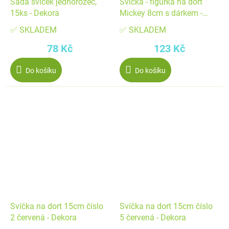
Sada svíček jednorožeč,
Svíčka - figurka na dort
15ks - Dekora
Mickey 8cm s dárkem -
Dekora
✅ SKLADEM
✅ SKLADEM
78 Kč
123 Kč
Do košíku
Do košíku
Svíčka na dort 15cm číslo
Svíčka na dort 15cm číslo
2 červená - Dekora
5 červená - Dekora