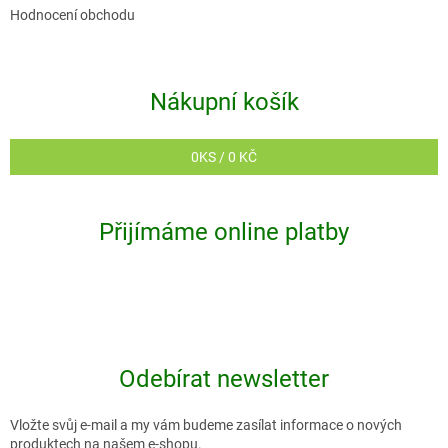
v
Hodnocení obchodu
ý
p
i
Nákupní košík
s
u
0
KS /
0 KČ
Přijímáme online platby
Odebírat newsletter
Vložte svůj e-mail a my vám budeme zasílat informace o nových
produktech na našem e-shopu.