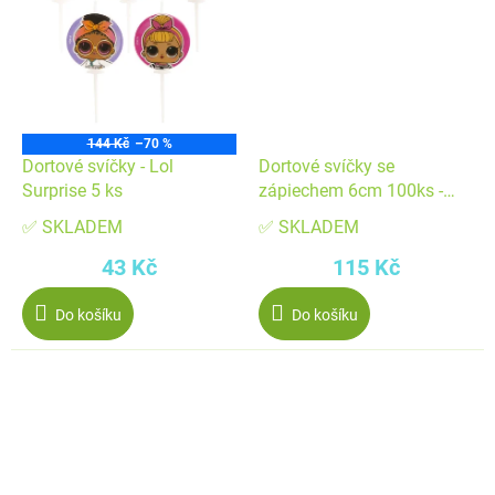
144 Kč
–70 %
Dortové svíčky - Lol
Dortové svíčky se
Surprise 5 ks
zápiechem 6cm 100ks -
Dekora
✅ SKLADEM
✅ SKLADEM
43 Kč
115 Kč
Do košíku
Do košíku