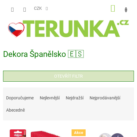
Přejít
NÁKUP
na
CZK
obsah
KOŠÍK
Dekora Španělsko 🇪🇸
OTEVŘÍT FILTR
Ř
a
Doporučujeme
Nejlevnější
Nejdražší
Nejprodávanější
z
Abecedně
e
n
V
í
Akce