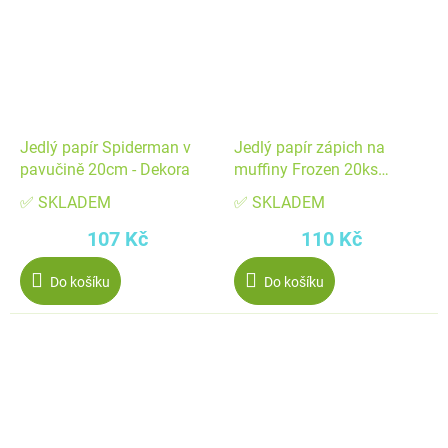
Jedlý papír Spiderman v
Jedlý papír zápich na
pavučině 20cm - Dekora
muffiny Frozen 20ks
6,5x4cm - Dekora
✅ SKLADEM
✅ SKLADEM
107 Kč
110 Kč
Do košíku
Do košíku