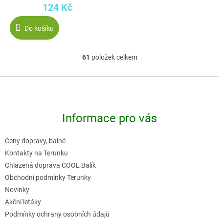
124 Kč
Do košíku
61
položek celkem
O
v
Z
l
á
á
p
d
Informace pro vás
a
a
t
c
Ceny dopravy, balné
í
í
Kontakty na Terunku
p
Chlazená doprava COOL Balík
r
Obchodní podmínky Terunky
v
Novinky
k
Akční letáky
y
Podmínky ochrany osobních údajů