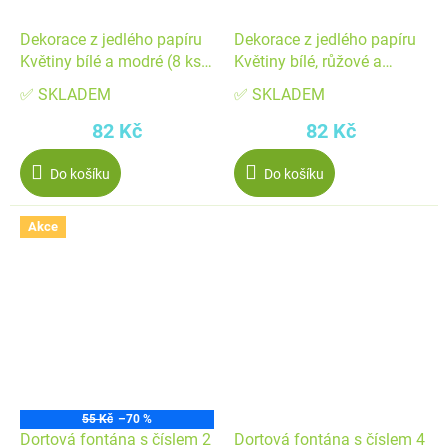
Dekorace z jedlého papíru
Dekorace z jedlého papíru
Květiny bílé a modré (8 ks)
Květiny bílé, růžové a
▹
červené (8 ks) ▹
✅ SKLADEM
✅ SKLADEM
82 Kč
82 Kč
Do košíku
Do košíku
Akce
55 Kč
–70 %
Dortová fontána s číslem 2
Dortová fontána s číslem 4