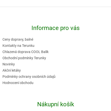
O
v
Z
l
á
á
p
d
Informace pro vás
a
a
t
c
Ceny dopravy, balné
í
í
Kontakty na Terunku
p
Chlazená doprava COOL Balík
r
Obchodní podmínky Terunky
v
Novinky
k
Akční letáky
y
Podmínky ochrany osobních údajů
v
Hodnocení obchodu
ý
p
i
Nákupní košík
s