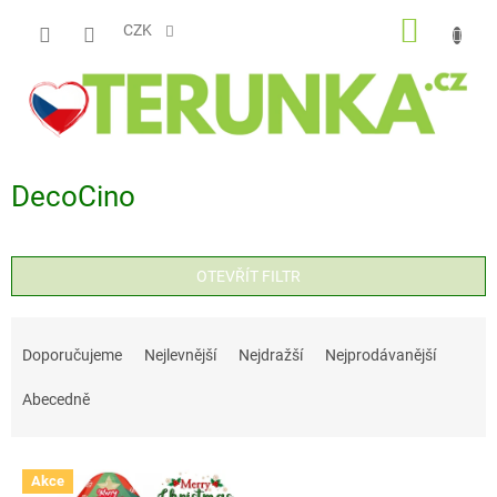
Přejít
NÁKUP
na
CZK
obsah
KOŠÍK
DecoCino
OTEVŘÍT FILTR
Ř
a
Doporučujeme
Nejlevnější
Nejdražší
Nejprodávanější
z
Abecedně
e
n
V
í
Akce