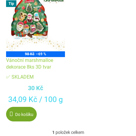
ý
p
Tip
p
r
i
o
s
d
p
u
r
k
o
t
98 Kč
–69 %
d
ů
Vánoční marshmalloe
u
dekorace 8ks 3D tvar
k
✅ SKLADEM
t
30 Kč
ů
Měrná
34,09 Kč / 100 g
cena:
Do košíku
1
položek celkem