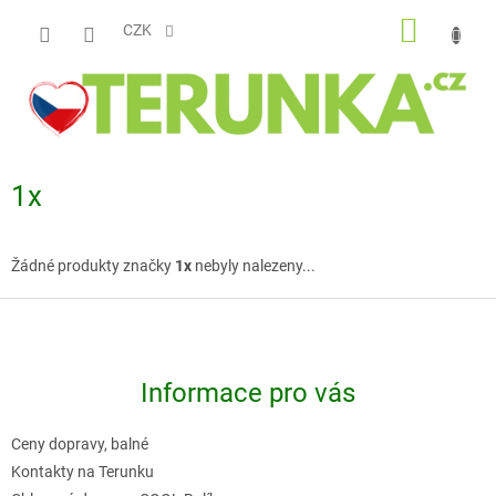
Přejít
NÁKUP
na
CZK
obsah
KOŠÍK
1x
Žádné produkty značky
1x
nebyly nalezeny...
Z
á
p
Informace pro vás
a
t
Ceny dopravy, balné
í
Kontakty na Terunku