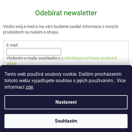
Odebírat newsletter
Vložte svůj e-mail a my vám budeme zasílat informace o nových
produktech na našem e-shopu.
E-mail
Vložením e-mailu souhlasíte s
podmínkami ochrany osobních
údajů
Tento web používá soubory cookie. Dalším procházením
PŘIHLÁSIT SE
tohoto webu vyjadřujete souhlas s jejich používáním.. Více
informací
zde
.
Nastavení
Vytvořil Shoptet Premium
Souhlasím
Copyright 2026
🇨🇿 TERUNKA
. Všechna práva vyhrazena.