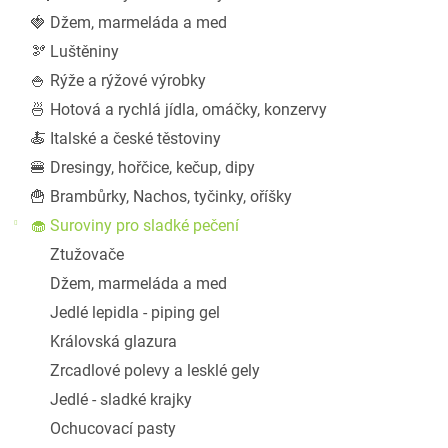
a
🍓 Džem, marmeláda a med
n
🫘 Luštěniny
e
l
🍚 Rýže a rýžové výrobky
🍜 Hotová a rychlá jídla, omáčky, konzervy
🍝 Italské a české těstoviny
🍔 Dresingy, hořčice, kečup, dipy
🍟 Brambůrky, Nachos, tyčinky, oříšky
🧁 Suroviny pro sladké pečení
Ztužovače
Džem, marmeláda a med
Jedlé lepidla - piping gel
Královská glazura
Zrcadlové polevy a lesklé gely
Jedlé - sladké krajky
Ochucovací pasty