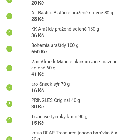
20 Kč
Ar. Rashid Pistácie pražené solené 80 g
28 Kč
KK Arašídy pražené solené 150 g
36 Kč
Bohemia arašídy 100 g
650 Kč
Van Almerk Mandle blanšírované pražené
solené 60 g
41 Kč
aro Snack sýr 70 g
16 Kč
PRINGLES Original 40 g
30 Kč
Trvanlivé tyčinky kmín 90 g
15 Kč
lotus BEAR Treasures jahoda borůvka 5 x
20 g