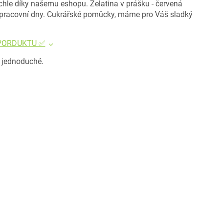
chle díky našemu eshopu. Želatina v prášku - červená
, pracovní dny. Cukrářské pomůcky, máme pro Váš sladký
 PORDUKTU ✅
e jednoduché.