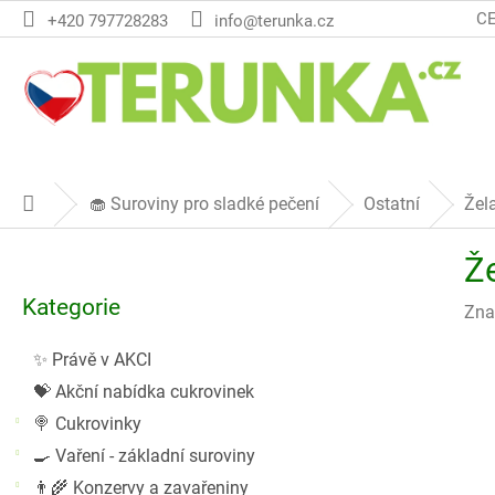
Přejít
C
+420 797728283
info@terunka.cz
na
obsah
🧁 Suroviny pro sladké pečení
Ostatní
Žel
Domů
P
Ž
o
Přeskočit
s
Kategorie
kategorie
Zna
t
r
✨ Právě v AKCI
a
💝 Akční nabídka cukrovinek
n
n
🍭 Cukrovinky
í
🍳 Vaření - základní suroviny
p
👨‍🌾 Konzervy a zavařeniny