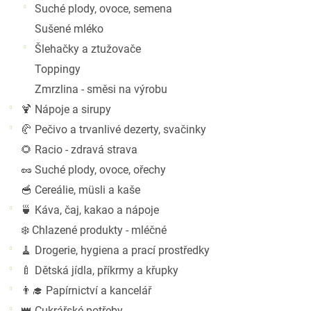
Suché plody, ovoce, semena
Sušené mléko
Šlehačky a ztužovače
Toppingy
Zmrzlina - směsi na výrobu
🍹 Nápoje a sirupy
🥐 Pečivo a trvanlivé dezerty, svačinky
🌻 Racio - zdravá strava
🥜 Suché plody, ovoce, ořechy
🥣 Cereálie, müsli a kaše
🍵 Káva, čaj, kakao a nápoje
❄️ Chlazené produkty - mléčné
🧹 Drogerie, hygiena a prací prostředky
🍼 Dětská jídla, příkrmy a křupky
👨‍🎓 Papírnictví a kancelář
👑 Cukrářské potřeby