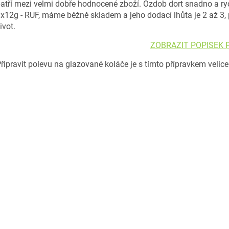
atří mezi velmi dobře hodnocené zboží. Ozdob dort snadno a ry
x12g - RUF, máme běžně skladem a jeho dodací lhůta je 2 až 3
ivot.
ZOBRAZIT POPISEK
řipravit polevu na glazované koláče je s tímto přípravkem velic