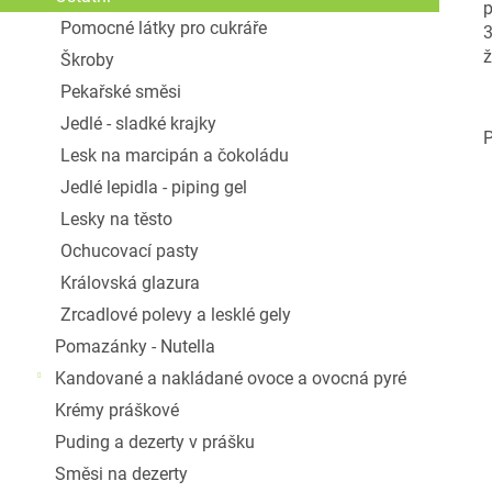
p
Pomocné látky pro cukráře
3
ž
Škroby
Pekařské směsi
Jedlé - sladké krajky
P
Lesk na marcipán a čokoládu
Jedlé lepidla - piping gel
Lesky na těsto
Ochucovací pasty
Královská glazura
Zrcadlové polevy a lesklé gely
Pomazánky - Nutella
Kandované a nakládané ovoce a ovocná pyré
Krémy práškové
Puding a dezerty v prášku
Směsi na dezerty