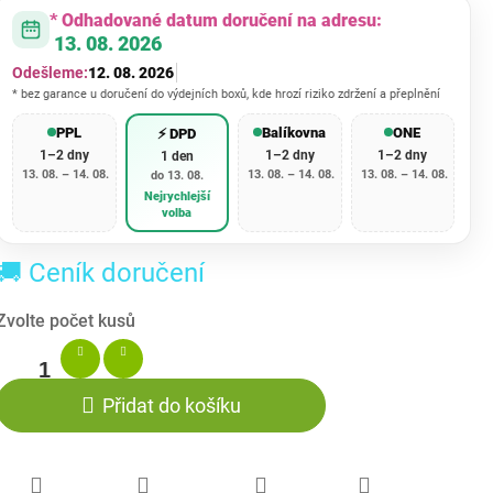
* Odhadované datum doručení na adresu:
13. 08. 2026
Odešleme:
12. 08. 2026
* bez garance u doručení do výdejních boxů, kde hrozí riziko zdržení a přeplnění
PPL
Balíkovna
ONE
⚡ DPD
1–2 dny
1–2 dny
1–2 dny
1 den
13. 08. – 14. 08.
13. 08. – 14. 08.
13. 08. – 14. 08.
do 13. 08.
Nejrychlejší
volba
🚚 Ceník doručení
Přidat do košíku