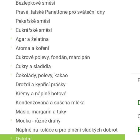
Bezlepkové směsi
Pravé Italské Panettone pro sváteční dny
Pekařské směsi
Cukrářské směsi
Agar a želatina
Aroma a koření
Cukrové polevy, fondán, marcipán
Cukry a sladidla
Čokolády, polevy, kakao
P
Droždí a kypřící prášky
Krémy a náplně hotové
Kondenzovaná a sušená mléka
Máslo, margarín a tuky
C
Mouka - různé druhy
Náplně na koláče a pro plnění sladkých dobrot
Ostatní