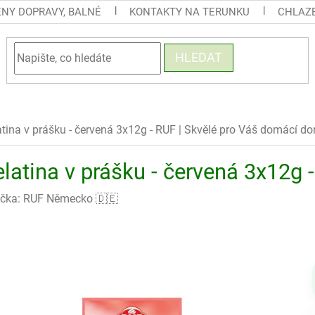
ENY DOPRAVY, BALNÉ
KONTAKTY NA TERUNKU
CHLAZE
HLEDAT
atina v prášku - červená 3x12g - RUF
| Skvělé pro Váš domácí dor
elatina v prášku - červená 3x12g
čka:
RUF Německo 🇩🇪