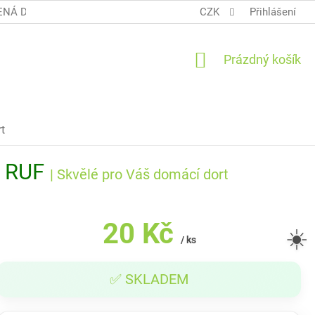
NÁ DOPRAVA COOL BALÍK
OBCHODNÍ PODMÍNKY TERUNKY
CZK
Přihlášení
NÁKUPNÍ
Prázdný košík
KOŠÍK
t
 - RUF
| Skvělé pro Váš domácí dort
20 Kč
☀️
/ ks
Měrná
✅ SKLADEM
cena: